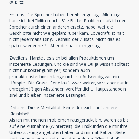
@ Biltz:
Erstens: Die Sprecher haben bereits zugesagt. Allerdings
hatte ich bei "Mitternacht 3" z.B. das Problem, daß ich den
Sprecher durch einen anderen ersetzt habe, weil die
Geschichte nicht wie geplant rüber kam. Lovecraft ist halt
nicht jedermans Ding. Deshalb der Zusatz. Nicht das es
später wieder heißt: Aber der hat doch gesagt...
Zweitens: Handelt es sich bei allen Produktionen um
inszenierte Lesungen, und die sind wie Du ja wissen solltest
nicht nur kostengünstiger, sondern auch
produktionstechnisch lange nicht so Aufwendig wie ein
Hörspiel. Die Grusel-Serie läuft zwar weiter, wird aber nur in
unregelmäßigen Abständen veröffentlicht. Hauptstandbein
sind und bleiben inszenierte Lesungen.
Drittens: Diese Mentalität: Keine Rücksicht auf andere
Kleinlabel!
Als ich mit meinen Problemen rausgerückt bin, waren es bis
auf eine Ausnahme (Winterzeit), die Endkunden die mir ihre
Unterstützung angeboten haben und mir mit Rat zur Seite
gestanden haben; nicht eines der anderen "Klein Label".