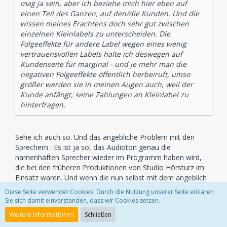
mag ja sein, aber ich beziehe mich hier eben auf
einen Teil des Ganzen, auf den/die Kunden. Und die
wissen meines Erachtens doch sehr gut zwischen
einzelnen Kleinlabels zu unterscheiden. Die
Folgeeffekte für andere Label wegen eines wenig
vertrauensvollen Labels halte ich deswegen auf
Kundenseite für marginal - und je mehr man die
negativen Folgeeffekte öffentlich herbeiruft, umso
größer werden sie in meinen Augen auch, weil der
Kunde anfängt, seine Zahlungen an Kleinlabel zu
hinterfragen.
Sehe ich auch so. Und das angebliche Problem mit den
Sprechern : Es ist ja so, das Audioton genau die
namenhaften Sprecher wieder im Programm haben wird,
die bei den früheren Produktionen von Studio Hörsturz im
Einsatz waren. Und wenn die nun selbst mit dem angeblich
so rufschädigendem Kleinlabel wieder zusammenarbeiten,
Diese Seite verwendet Cookies. Durch die Nutzung unserer Seite erklären
kann es ja so schlimm nicht sein.
Sie sich damit einverstanden, dass wir Cookies setzen.
Weitere Informationen
Schließen