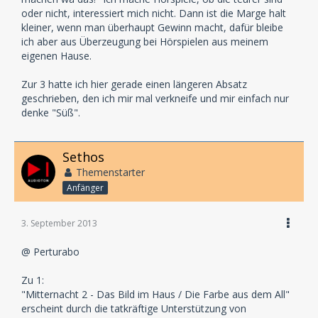
Hauptstandbein sind und bleiben inszenierte
oder nicht, interessiert mich nicht. Dann ist die Marge halt
Lesungen.
kleiner, wenn man überhaupt Gewinn macht, dafür bleibe
ich aber aus Überzeugung bei Hörspielen aus meinem
Drittens: Diese Mentalität: Keine Rücksicht auf andere
eigenen Hause.
Kleinlabel!
Als ich mit meinen Problemen rausgerückt bin, waren
Zur 3 hatte ich hier gerade einen längeren Absatz
es bis auf eine Ausnahme (Winterzeit), die Endkunden
geschrieben, den ich mir mal verkneife und mir einfach nur
die mir ihre Unterstützung angeboten haben und mir
denke "Süß".
mit Rat zur Seite gestanden haben; nicht eines der
anderen "Klein Label". Inzwischen geht es wieder
aufwärts, und ich glaube kaum, daß meine
Sethos
Vorgehensweise in ihrgend einer Art Einfluss auf den
Themenstarter
Absätze oder Ruf eines anderen hat. Viel eher habe
Anfänger
ich den Eindruck, daß der Ruf der Klein-Label (wenn
überhaupt) von Deiner Seite geschädigt wird, da Du ja
den größten Teil Deiner Zeit damit zu verbringen
3. September 2013
scheinst hier über sie und ihre Produktionen
@ Perturabo
herzuziehen. Was sagt das über Dich oder Dein Label
aus?
Zu 1:
"Mitternacht 2 - Das Bild im Haus / Die Farbe aus dem All"
mfg
erscheint durch die tatkräftige Unterstützung von