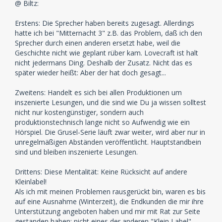
@ Biltz:
Erstens: Die Sprecher haben bereits zugesagt. Allerdings
hatte ich bei "Mitternacht 3" z.B. das Problem, daß ich den
Sprecher durch einen anderen ersetzt habe, weil die
Geschichte nicht wie geplant rüber kam. Lovecraft ist halt
nicht jedermans Ding. Deshalb der Zusatz. Nicht das es
später wieder heißt: Aber der hat doch gesagt...
Zweitens: Handelt es sich bei allen Produktionen um
inszenierte Lesungen, und die sind wie Du ja wissen solltest
nicht nur kostengünstiger, sondern auch
produktionstechnisch lange nicht so Aufwendig wie ein
Hörspiel. Die Grusel-Serie läuft zwar weiter, wird aber nur in
unregelmäßigen Abständen veröffentlicht. Hauptstandbein
sind und bleiben inszenierte Lesungen.
Drittens: Diese Mentalität: Keine Rücksicht auf andere
Kleinlabel!
Als ich mit meinen Problemen rausgerückt bin, waren es bis
auf eine Ausnahme (Winterzeit), die Endkunden die mir ihre
Unterstützung angeboten haben und mir mit Rat zur Seite
gestanden haben; nicht eines der anderen "Klein Label".