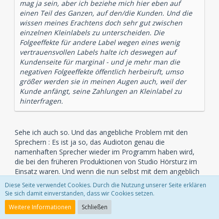
mag ja sein, aber ich beziehe mich hier eben auf
einen Teil des Ganzen, auf den/die Kunden. Und die
wissen meines Erachtens doch sehr gut zwischen
einzelnen Kleinlabels zu unterscheiden. Die
Folgeeffekte für andere Label wegen eines wenig
vertrauensvollen Labels halte ich deswegen auf
Kundenseite für marginal - und je mehr man die
negativen Folgeeffekte öffentlich herbeiruft, umso
größer werden sie in meinen Augen auch, weil der
Kunde anfängt, seine Zahlungen an Kleinlabel zu
hinterfragen.
Sehe ich auch so. Und das angebliche Problem mit den
Sprechern : Es ist ja so, das Audioton genau die
namenhaften Sprecher wieder im Programm haben wird,
die bei den früheren Produktionen von Studio Hörsturz im
Einsatz waren. Und wenn die nun selbst mit dem angeblich
so rufschädigendem Kleinlabel wieder zusammenarbeiten,
Diese Seite verwendet Cookies. Durch die Nutzung unserer Seite erklären
kann es ja so schlimm nicht sein.
Sie sich damit einverstanden, dass wir Cookies setzen.
Weitere Informationen
Schließen