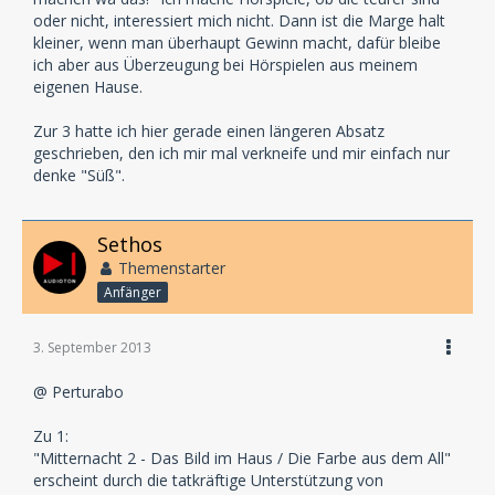
Hauptstandbein sind und bleiben inszenierte
oder nicht, interessiert mich nicht. Dann ist die Marge halt
Lesungen.
kleiner, wenn man überhaupt Gewinn macht, dafür bleibe
ich aber aus Überzeugung bei Hörspielen aus meinem
Drittens: Diese Mentalität: Keine Rücksicht auf andere
eigenen Hause.
Kleinlabel!
Als ich mit meinen Problemen rausgerückt bin, waren
Zur 3 hatte ich hier gerade einen längeren Absatz
es bis auf eine Ausnahme (Winterzeit), die Endkunden
geschrieben, den ich mir mal verkneife und mir einfach nur
die mir ihre Unterstützung angeboten haben und mir
denke "Süß".
mit Rat zur Seite gestanden haben; nicht eines der
anderen "Klein Label". Inzwischen geht es wieder
aufwärts, und ich glaube kaum, daß meine
Sethos
Vorgehensweise in ihrgend einer Art Einfluss auf den
Themenstarter
Absätze oder Ruf eines anderen hat. Viel eher habe
Anfänger
ich den Eindruck, daß der Ruf der Klein-Label (wenn
überhaupt) von Deiner Seite geschädigt wird, da Du ja
den größten Teil Deiner Zeit damit zu verbringen
3. September 2013
scheinst hier über sie und ihre Produktionen
@ Perturabo
herzuziehen. Was sagt das über Dich oder Dein Label
aus?
Zu 1:
"Mitternacht 2 - Das Bild im Haus / Die Farbe aus dem All"
mfg
erscheint durch die tatkräftige Unterstützung von