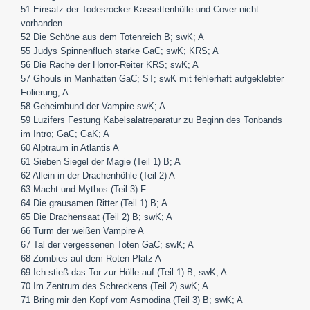
51 Einsatz der Todesrocker Kassettenhülle und Cover nicht
vorhanden
52 Die Schöne aus dem Totenreich B; swK; A
55 Judys Spinnenfluch starke GaC; swK; KRS; A
56 Die Rache der Horror-Reiter KRS; swK; A
57 Ghouls in Manhatten GaC; ST; swK mit fehlerhaft aufgeklebter
Folierung; A
58 Geheimbund der Vampire swK; A
59 Luzifers Festung Kabelsalatreparatur zu Beginn des Tonbands
im Intro; GaC; GaK; A
60 Alptraum in Atlantis A
61 Sieben Siegel der Magie (Teil 1) B; A
62 Allein in der Drachenhöhle (Teil 2) A
63 Macht und Mythos (Teil 3) F
64 Die grausamen Ritter (Teil 1) B; A
65 Die Drachensaat (Teil 2) B; swK; A
66 Turm der weißen Vampire A
67 Tal der vergessenen Toten GaC; swK; A
68 Zombies auf dem Roten Platz A
69 Ich stieß das Tor zur Hölle auf (Teil 1) B; swK; A
70 Im Zentrum des Schreckens (Teil 2) swK; A
71 Bring mir den Kopf vom Asmodina (Teil 3) B; swK; A