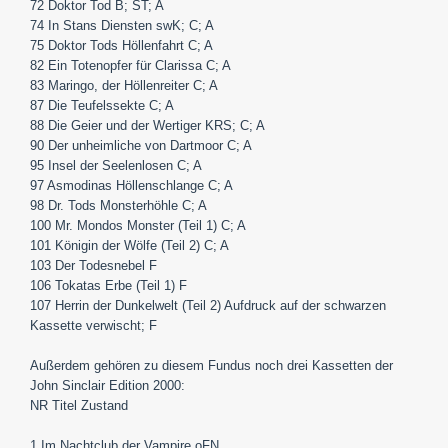
72 Doktor Tod B; ST; A
74 In Stans Diensten swK; C; A
75
D
oktor Tods Höllenfahrt C; A
82 Ein Totenopfer für Clarissa C; A
83 Maringo, der Höllenreiter C; A
87 Die Teufelssekte C; A
88 Die Geier und der Wertiger KRS; C; A
90 Der unheimliche von Dartmoor C; A
95 Insel der Seelenlosen C; A
97 Asmodinas Höllenschlange C; A
98 Dr. Tods Monsterhöhle C; A
100 Mr. Mondos Monster (Teil 1) C; A
101 Königin der Wölfe (Teil 2) C; A
103 Der Todesnebel F
106 Tokatas Erbe (Teil 1) F
107 Herrin der Dunkelwelt (Teil 2) Aufdruck auf der schwarzen
Kassette verwischt; F
Außerdem gehören zu diesem Fundus noch drei Kassetten der
John Sinclair Edition 2000:
NR Titel Zustand
1 Im Nachtclub der Vampire oFN