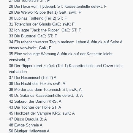
27 Die Teufelsuhr ST; F
28 Die Hexe vom Hydepark ST; Kassettenhülle defekt; F
29 Die Werwolf-Sippe (teil 1) GaK; swK; F
30 Lupinas Todfeind (Teil 2) ST; F
31 Totenchor der Ghouls GaC; swK; F
32 Ich jagte "Jack the Ripper" GaC; ST; F
33 Die Blutorgel GaC; ST; F
34 Ein rabenschwarzer Tag in meinem Leben Aufdruck auf Seite A
etwas verwischt; GaK; F
35 Eine schaurige Warnung Aufdruck auf der Kassette leicht
verwischt; F
36 Der Ripper kehrt zurück (Teil 1) Kassettenhülle und Cover nicht
vorhanden
37 Die Hexeninsel (Teil 2) A
38 Die Nacht des Hexers swK; A
39 Mörder aus dem Totenreich ST; swK; A
40 Dr. Satanos Kassettenhülle defekt; B; A
42 Sakuro, der Dämon KRS; A
43 Die Töchter der Hölle ST; A
45 Hochzeit der Vampire KRS; swK; A
47 Disco Dracula B; A
48 Ewige Schreie A
50 Blutiger Halloween A