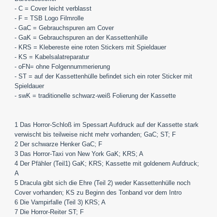
- C = Cover leicht verblasst
- F = TSB Logo Filmrolle
- GaC = Gebrauchspuren am Cover
- GaK = Gebrauchspuren an der Kassettenhülle
- KRS = Klebereste eine roten Stickers mit Spieldauer
- KS = Kabelsalatreparatur
- oFN= ohne Folgennummerierung
- ST = auf der Kassettenhülle befindet sich ein roter Sticker mit
Spieldauer
- swK = traditionelle schwarz-weiß Folierung der Kassette
1 Das Horror-Schloß im Spessart Aufdruck auf der Kassette stark
verwischt bis teilweise nicht mehr vorhanden; GaC; ST; F
2 Der schwarze Henker GaC; F
3 Das Horror-Taxi von New York GaK; KRS; A
4 Der Pfähler (Teil1) GaK; KRS; Kassette mit goldenem Aufdruck;
A
5 Dracula gibt sich die Ehre (Teil 2) weder Kassettenhülle noch
Cover vorhanden; KS zu Beginn des Tonband vor dem Intro
6 Die Vampirfalle (Teil 3) KRS; A
7 Die Horror-Reiter ST; F