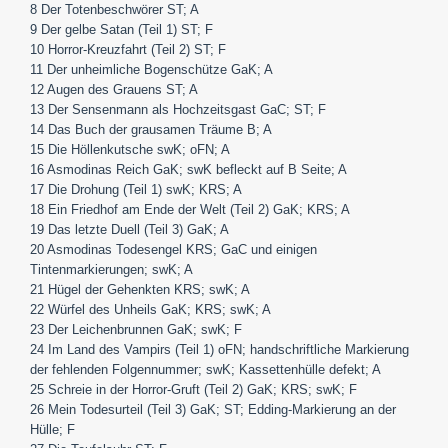
8 Der Totenbeschwörer ST; A
9 Der gelbe Satan (Teil 1) ST; F
10 Horror-Kreuzfahrt (Teil 2) ST; F
11 Der unheimliche Bogenschütze GaK; A
12 Augen des Grauens ST; A
13 Der Sensenmann als Hochzeitsgast GaC; ST; F
14 Das Buch der grausamen Träume B; A
15 Die Höllenkutsche swK; oFN; A
16 Asmodinas Reich GaK; swK befleckt auf B Seite; A
17 Die Drohung (Teil 1) swK; KRS; A
18 Ein Friedhof am Ende der Welt (Teil 2) GaK; KRS; A
19 Das letzte Duell (Teil 3) GaK; A
20 Asmodinas Todesengel KRS; GaC und einigen
Tintenmarkierungen; swK; A
21 Hügel der Gehenkten KRS; swK; A
22 Würfel des Unheils GaK; KRS; swK; A
23 Der Leichenbrunnen GaK; swK; F
24 Im Land des Vampirs (Teil 1) oFN; handschriftliche Markierung
der fehlenden Folgennummer; swK; Kassettenhülle defekt; A
25 Schreie in der Horror-Gruft (Teil 2) GaK; KRS; swK; F
26 Mein Todesurteil (Teil 3) GaK; ST; Edding-Markierung an der
Hülle; F