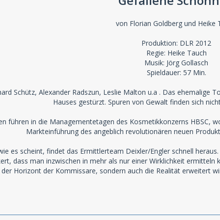
Gefallene Schönh
von Florian Goldberg und Heike
Produktion: DLR 2012
Regie: Heike Tauch
Musik: Jörg Gollasch
Spieldauer: 57 Min.
nhard Schütz, Alexander Radszun, Leslie Malton u.a . Das ehemalige To
Hauses gestürzt. Spuren von Gewalt finden sich nic
gen führen in die Managementetagen des Kosmetikkonzerns HBSC, wo M
Markteinführung des angeblich revolutionären neuen Produk
 wie es scheint, findet das Ermittlerteam Deixler/Engler schnell heraus
kert, dass man inzwischen in mehr als nur einer Wirklichkeit ermitteln 
r der Horizont der Kommissare, sondern auch die Realität erweitert wi