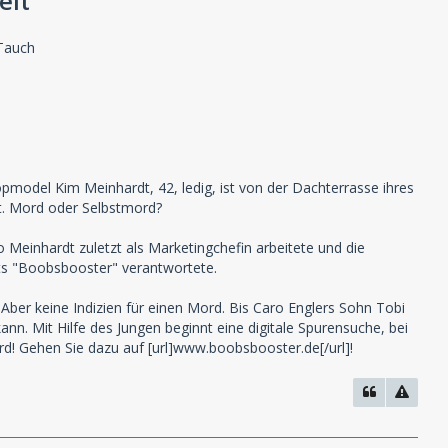
eit
 Tauch
pmodel Kim Meinhardt, 42, ledig, ist von der Dachterrasse ihres
ht. Mord oder Selbstmord?
einhardt zuletzt als Marketingchefin arbeitete und die
ts "Boobsbooster" verantwortete.
. Aber keine Indizien für einen Mord. Bis Caro Englers Sohn Tobi
kann. Mit Hilfe des Jungen beginnt eine digitale Spurensuche, bei
rd! Gehen Sie dazu auf [url]www.boobsbooster.de[/url]!