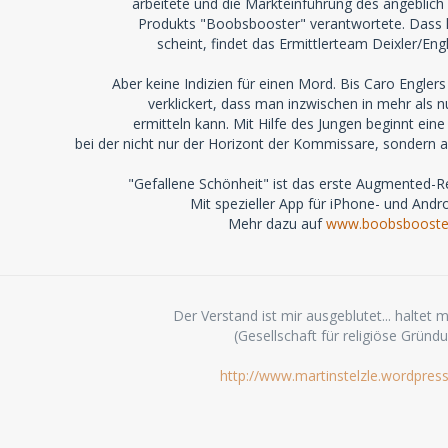
arbeitete und die Markteinführung des angeblich
Produkts "Boobsbooster" verantwortete. Dass hi
scheint, findet das Ermittlerteam Deixler/Engl
Aber keine Indizien für einen Mord. Bis Caro Engler
verklickert, dass man inzwischen in mehr als nu
ermitteln kann. Mit Hilfe des Jungen beginnt eine
bei der nicht nur der Horizont der Kommissare, sondern au
"Gefallene Schönheit" ist das erste Augmented-Rea
Mit spezieller App für iPhone- und Andr
Mehr dazu auf
www.boobsbooste
Der Verstand ist mir ausgeblutet... haltet mi
(Gesellschaft für religiöse Gründ
http://www.martinstelzle.wordpres