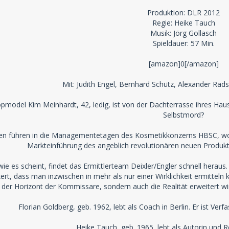
Produktion: DLR 2012
Regie: Heike Tauch
Musik: Jörg Gollasch
Spieldauer: 57 Min.
[amazon]0[/amazon]
Mit: Judith Engel, Bernhard Schütz, Alexander Rads
model Kim Meinhardt, 42, ledig, ist von der Dachterrasse ihres Haus
Selbstmord?
gen führen in die Managementetagen des Kosmetikkonzerns HBSC, wo M
Markteinführung des angeblich revolutionären neuen Produk
 wie es scheint, findet das Ermittlerteam Deixler/Engler schnell heraus
kert, dass man inzwischen in mehr als nur einer Wirklichkeit ermitteln 
r der Horizont der Kommissare, sondern auch die Realität erweitert wi
Florian Goldberg, geb. 1962, lebt als Coach in Berlin. Er ist Ver
Heike Tauch, geb. 1965, lebt als Autorin und Re