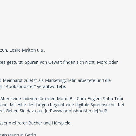
zun, Leslie Malton u.a .
es gestürzt. Spuren von Gewalt finden sich nicht. Mord oder
einhardt zuletzt als Marketingchefin arbeitete und die
ts "Boobsbooster" verantwortete.
. Aber keine Indizien für einen Mord. Bis Caro Englers Sohn Tobi
kann. Mit Hilfe des Jungen beginnt eine digitale Spurensuche, bei
rd! Gehen Sie dazu auf [url]www.boobsbooster.de[/url]!
fasser mehrerer Bücher und Hörspiele.
gisseurin in Berlin.