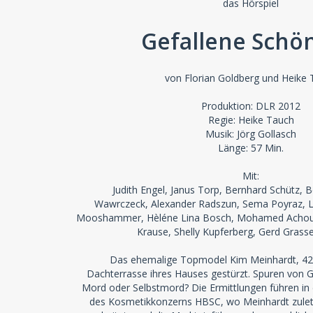
das Hörspiel
Gefallene Schö
von Florian Goldberg und Heike
Produktion: DLR 2012
Regie: Heike Tauch
Musik: Jörg Gollasch
Länge: 57 Min.
Mit:
Judith Engel, Janus Torp, Bernhard Schütz, B
Wawrczeck, Alexander Radszun, Sema Poyraz, L
Mooshammer, Hèléne Lina Bosch, Mohamed Achour, 
Krause, Shelly Kupferberg, Gerd Grasse
Das ehemalige Topmodel Kim Meinhardt, 42, l
Dachterrasse ihres Hauses gestürzt. Spuren von Ge
Mord oder Selbstmord? Die Ermittlungen führen i
des Kosmetikkonzerns HBSC, wo Meinhardt zuletz