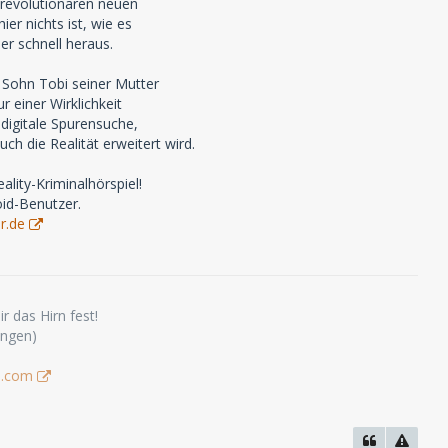
 revolutionären neuen
er nichts ist, wie es
er schnell heraus.
s Sohn Tobi seiner Mutter
r einer Wirklichkeit
 digitale Spurensuche,
ch die Realität erweitert wird.
lity-Kriminalhörspiel!
oid-Benutzer.
r.de
r das Hirn fest!
ungen)
s.com