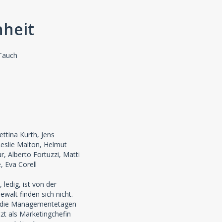
nheit
 Tauch
ettina Kurth, Jens
eslie Malton, Helmut
Alberto Fortuzzi, Matti
, Eva Corell
edig, ist von der
walt finden sich nicht.
n die Managementetagen
t als Marketingchefin