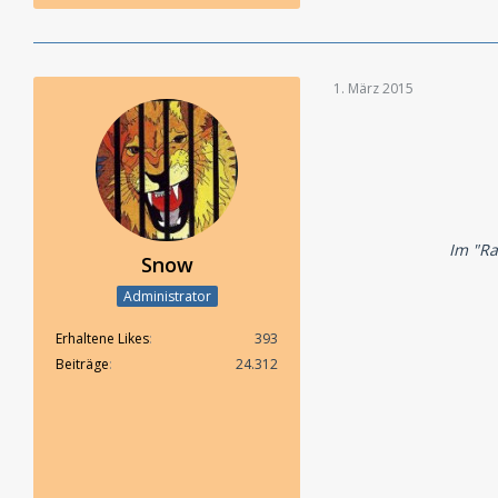
1. März 2015
Im "Ra
Snow
Administrator
Erhaltene Likes
393
Beiträge
24.312