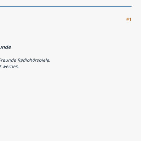
#1
eunde
Freunde Radiohörspiele,
t werden.