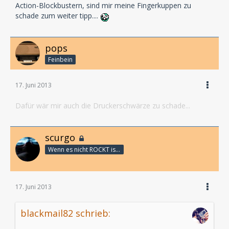
Action-Blockbustern, sind mir meine Fingerkuppen zu
schade zum weiter tipp....
pops
Feinbein
17. Juni 2013
Dafür wär mir auch die Druckerschwärze zu schade...
scurgo
Wenn es nicht ROCKT is es fürn ARSCH!
17. Juni 2013
blackmail82 schrieb: