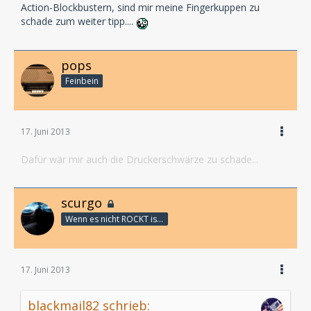
Action-Blockbustern, sind mir meine Fingerkuppen zu
schade zum weiter tipp....
pops
Feinbein
17. Juni 2013
Dafür wär mir auch die Druckerschwärze zu schade...
scurgo
Wenn es nicht ROCKT is es fürn ARSCH!
17. Juni 2013
blackmail82 schrieb: