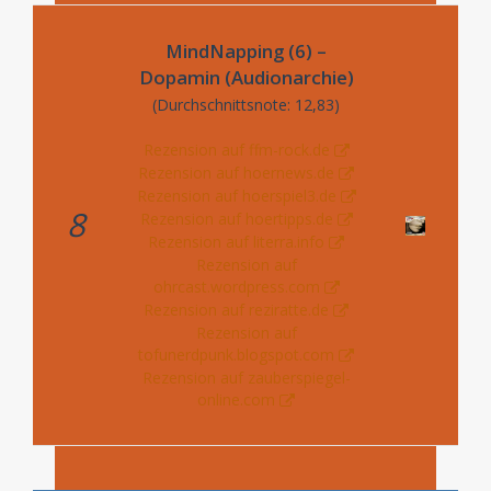
MindNapping (6) –
Dopamin (Audionarchie)
(Durchschnittsnote: 12,83)
Rezension auf ffm-rock.de
Rezension auf hoernews.de
Rezension auf hoerspiel3.de
8
Rezension auf hoertipps.de
Rezension auf literra.info
Rezension auf
ohrcast.wordpress.com
Rezension auf reziratte.de
Rezension auf
tofunerdpunk.blogspot.com
Rezension auf zauberspiegel-
online.com