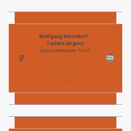
Wolfgang Herrndorf -
Tschick (Argon)
(Durchschnittsnote: 12,67)
9
Rezension auf
hoerspielhoelle.de
Rezension auf
ohrcast.wordpress.com