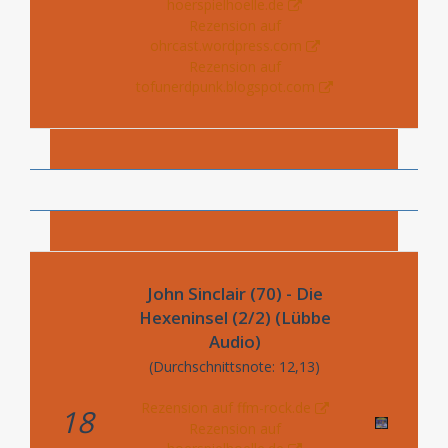
hoerspielhoelle.de
Rezension auf
ohrcast.wordpress.com
Rezension auf
tofunerdpunk.blogspot.com
John Sinclair (70) - Die
Hexeninsel (2/2) (Lübbe
Audio)
(Durchschnittsnote: 12,13)
Rezension auf ffm-rock.de
18
Rezension auf