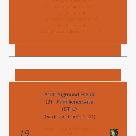
hoerspielhoelle.de
Rezension auf literra.info
Rezension auf
ohrcast.wordpress.com
Rezension auf
tofunerdpunk.blogspot.com
Prof. Sigmund Freud
(2) - Familienersatz
(STIL)
(Durchschnittsnote: 12,11)
Rezension auf ffm-rock.de
19