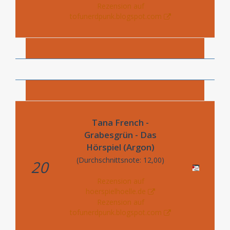
Rezension auf
tofunerdpunk.blogspot.com
Tana French -
Grabesgrün - Das
Hörspiel (Argon)
(Durchschnittsnote: 12,00)
20
Rezension auf
hoerspielhoelle.de
Rezension auf
tofunerdpunk.blogspot.com