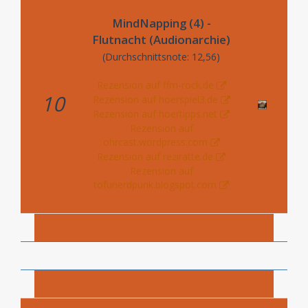
MindNapping (4) -
Flutnacht (Audionarchie)
(Durchschnittsnote: 12,56)
Rezension auf ffm-rock.de
10
Rezension auf hoerspiel3.de
Rezension auf hoertipps.net
Rezension auf
ohrcast.wordpress.com
Rezension auf reziratte.de
Rezension auf
tofunerdpunk.blogspot.com