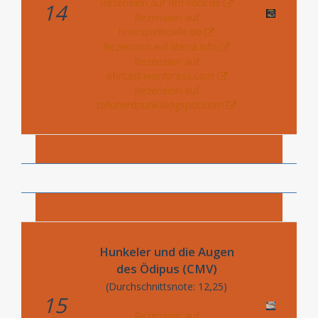
Rezension auf ffm-rock.de
14
Rezension auf
hoerspielhoelle.de
Rezension auf literra.info
Rezension auf
ohrcast.wordpress.com
Rezension auf
tofunerdpunk.blogspot.com
Hunkeler und die Augen
des Ödipus (CMV)
(Durchschnittsnote: 12,25)
15
Rezension auf