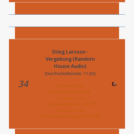
Stieg Larsson -
Vergebung (Random
House Audio)
(Durchschnittsnote: 11,83)
34
Rezension auf
hoerspielhoelle.de
Rezension auf
ohrcast.wordpress.com
Rezension auf
tofunerdpunk.blogspot.com