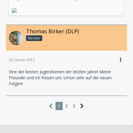
weiteren Nachforschungen geraten die kleinen
Pfadfinder in tödliche Gefahr und sollen schließlich
mitsamt einer Ladung Giftmüll im Wald „entsorgt“
werden.
Sprecher: Daniel Käser, Patrick Bartsch, Julia Fölster,
Thomas Birker (DLP)
Nina Vorbrodt, Daniel Buder, René Steinke, Lutz
Meister
Mackensy, Thomas Friebe u.v.a
20. Januar 2013
Eine der besten Jugendserien der letzten Jahre! Meine
Freundin und ich freuen uns schon sehr auf die neuen
Folgen!
1
2
3