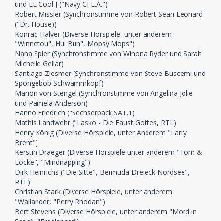
Handwerk zu legen, lassen sich die Kids auf ein
und LL Cool J ("Navy CI L.A.")
gefährliches Spiel ein.
Robert Missler (Synchronstimme von Robert Sean Leonard
("Dr. House))
Konrad Halver (Diverse Hörspiele, unter anderem
"Winnetou", Hui Buh", Mopsy Mops")
Bestellen bei
pop.de
Nana Spier (Synchronstimme von Winona Ryder und Sarah
Michelle Gellar)
Santiago Ziesmer (Synchronstimme von Steve Buscemi und
Spongebob Schwammkopf)
Marion von Stengel (Synchronstimme von Angelina Jolie
und Pamela Anderson)
Hanno Friedrich ("Sechserpack SAT.1)
Mathis Landwehr ("Lasko - Die Faust Gottes, RTL)
Henry König (Diverse Hörspiele, unter Anderem "Larry
Brent")
Kerstin Draeger (Diverse Hörspiele unter anderem "Tom &
Locke", "Mindnapping")
Dirk Heinrichs ("Die Sitte", Bermuda Dreieck Nordsee",
RTL)
Christian Stark (Diverse Hörspiele, unter anderem
"Wallander, "Perry Rhodan")
Bert Stevens (Diverse Hörspiele, unter anderem "Mord in