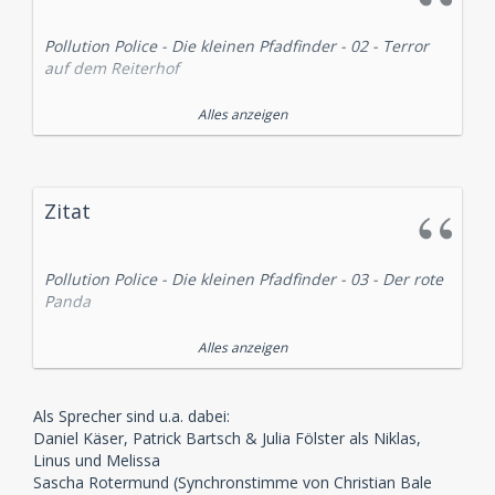
Pollution Police - Die kleinen Pfadfinder - 02 - Terror
auf dem Reiterhof
Der Reiterhof von Carolin Weber wird immer wieder
Alles anzeigen
zum Ziel feiger Anschläge - Einbruch, Brandstiftung,
Sabotage. Die drei Freunde Niklas, Linus und Melissa -
Mitglieder der Pfadfindergruppe „Pollution Police“ -
gehen der Sache nach und stoßen bei ihren
Zitat
Ermittlungen nicht nur auf einen windigen
Grundstücksspekulanten, sondern auch auf ein
Jahrzehnte altes Geheimnis.
Pollution Police - Die kleinen Pfadfinder - 03 - Der rote
Panda
Ein Besuch im Kölner Zoo ist für die drei Freunde
Alles anzeigen
Bestellen bei
pop.de
Niklas, Linus und Melissa - Mitglieder der
Pfadfindergruppe „Pollution Police“ - der Beginn eines
neuen Abenteuers. Sie bekommen es mit einer
Als Sprecher sind u.a. dabei:
Gruppe skrupelloser Tierschmuggler zu tun, die mit
Daniel Käser, Patrick Bartsch & Julia Fölster als Niklas,
dem illegalen Handel geschützter Arten ein
Linus und Melissa
Riesengeschäft macht. Um den Gangstern das
Sascha Rotermund (Synchronstimme von Christian Bale