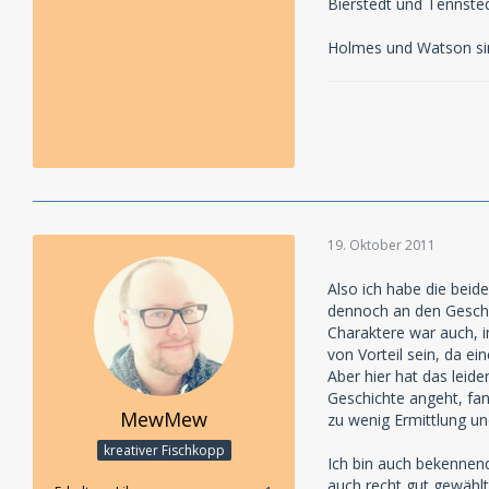
Bierstedt und Tennsted
Holmes und Watson sin
19. Oktober 2011
Also ich habe die beid
dennoch an den Geschich
Charaktere war auch, i
von Vorteil sein, da e
Aber hier hat das leid
Geschichte angeht, fand
MewMew
zu wenig Ermittlung un
kreativer Fischkopp
Ich bin auch bekennend
auch recht gut gewählt