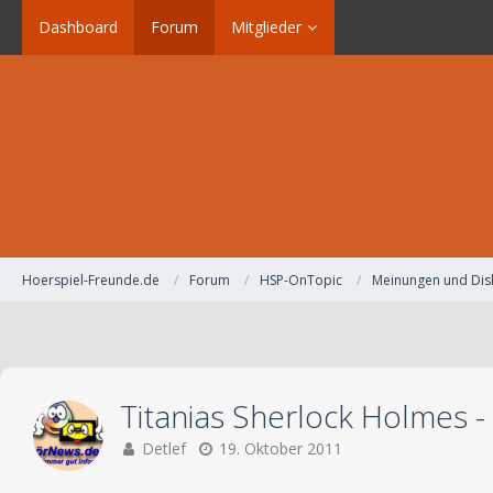
Dashboard
Forum
Mitglieder
Hoerspiel-Freunde.de
Forum
HSP-OnTopic
Meinungen und Dis
Titanias Sherlock Holmes -
Detlef
19. Oktober 2011