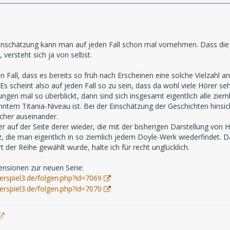
Einschätzung kann man auf jeden Fall schon mal vornehmen. Dass die d
versteht sich ja von selbst.
den Fall, dass es bereits so früh nach Erscheinen eine solche Vielzah
Es scheint also auf jeden Fall so zu sein, dass da wohl viele Hörer s
en mal so überblickt, dann sind sich insgesamt eigentlich alle ziemli
tem Titania-Niveau ist. Bei der Einschätzung der Geschichten hinsi
cher auseinander.
r auf der Seite derer wieder, die mit der bisherigen Darstellung von H
nz, die man eigentlich in so ziemlich jedem Doyle-Werk wiederfindet. 
 der Reihe gewählt wurde, halte ich für recht unglücklich.
ensionen zur neuen Serie:
erspiel3.de/folgen.php?id=7069
erspiel3.de/folgen.php?id=7070