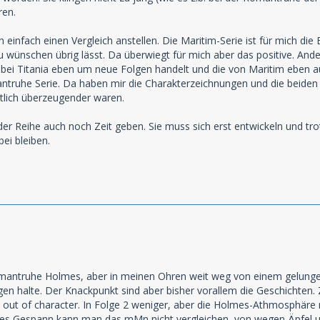
ren.
einfach einen Vergleich anstellen. Die Maritim-Serie ist für mich di
zu wünschen übrig lässt. Da überwiegt für mich aber das positive. And
h bei Titania eben um neue Folgen handelt und die von Maritim eben a
antruhe Serie. Da haben mir die Charakterzeichnungen und die beiden
tlich überzeugender waren.
 der Reihe auch noch Zeit geben. Sie muss sich erst entwickeln und tro
bei bleiben.
omantruhe Holmes, aber in meinen Ohren weit weg von einem gelunge
ngen halte. Der Knackpunkt sind aber bisher vorallem die Geschichten.
rs out of character. In Folge 2 weniger, aber die Holmes-Athmosphä
s Gespann kann man das mMn nicht vergleichen, von wegen Äpfel un