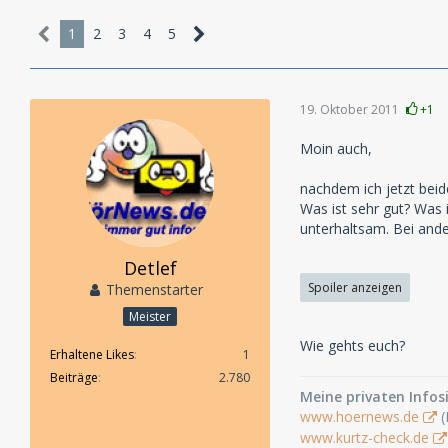
1
2
3
4
5
19. Oktober 2011
+1
Moin auch,
nachdem ich jetzt bei
Was ist sehr gut? Was 
unterhaltsam. Bei ande
Detlef
Spoiler anzeigen
Themenstarter
Meister
Wie gehts euch?
Erhaltene Likes
1
Beiträge
2.780
Meine privaten Infosi
www.hoernews.de
(
www.kurtz-check.de