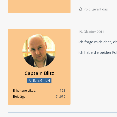
Poldi gefällt das.
19. Oktober 2011
Ich frage mich eher, 
Ich habe die beiden Fo
Captain Blitz
All Ears GmbH
Erhaltene Likes
128
Beiträge
91.679