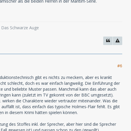
mischer als die beiden Herren in der Maritim-Serie.
o, Das Schwarze Auge
#6
uktionstechnisch gibt es nichts zu meckern, aber es krankt
cht schlecht, doch es war einfach langweilig. Die Einführung der
nnte und beliebte Muster passen. Manchmal kann das aber auch
 bringen kann (zuletzt im TV gekonnt von der BBC umgesetzt).
w. wirken die Charaktere wieder vertrauter miteinander. Was die
uffällt ist, dass einfach das typische Holmes-Flair fehlt. Es gibt
en in diesem Krimi hätten spielen können.
ng des Stoffes inkl. der Sprecher, aber hier sind die Sprecher
r Fall gewesen ist) und passen schon zu den (gewollt)