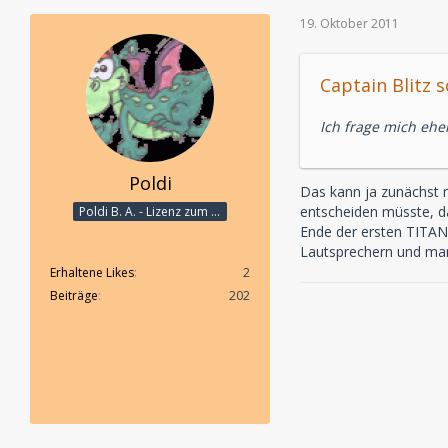
19. Oktober 2011
Captain Blitz s
Ich frage mich ehe
Poldi
Das kann ja zunächst m
entscheiden müsste, d
Poldi B. A. - Lizenz zum Rosenverteilen
Ende der ersten TITAN
Lautsprechern und man 
Erhaltene Likes
2
Beiträge
202