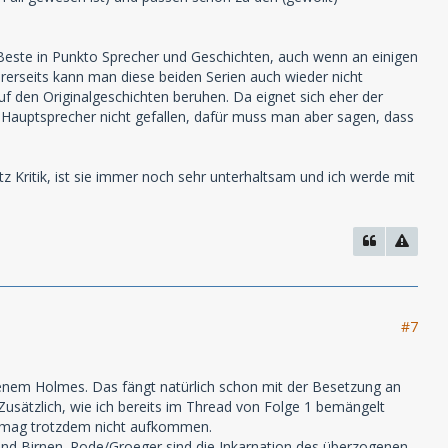
e Beste in Punkto Sprecher und Geschichten, auch wenn an einigen
ererseits kann man diese beiden Serien auch wieder nicht
uf den Originalgeschichten beruhen. Da eignet sich eher der
 Hauptsprecher nicht gefallen, dafür muss man aber sagen, dass
tz Kritik, ist sie immer noch sehr unterhaltsam und ich werde mit
#7
nem Holmes. Das fängt natürlich schon mit der Besetzung an
 Zusätzlich, wie ich bereits im Thread von Folge 1 bemängelt
re mag trotzdem nicht aufkommen.
d Birnen. Rode/Groeger sind die Inkarnation des überzogenen