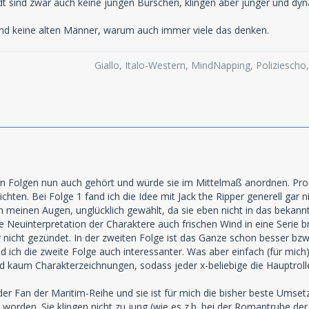
t sind zwar auch keine jungen Burschen, klingen aber jünger und dyna
d keine alten Männer, warum auch immer viele das denken.
Giallo, Italo-Western, MindNapping, Poliziesch
en Folgen nun auch gehört und würde sie im Mittelmaß anordnen. Prod
ten. Bei Folge 1 fand ich die Idee mit Jack the Ripper generell gar ni
n meinen Augen, unglücklich gewählt, da sie eben nicht in das beka
ine Neuinterpretation der Charaktere auch frischen Wind in eine Serie
er nicht gezündet. In der zweiten Folge ist das Ganze schon besser bz
 ich die zweite Folge auch interessanter. Was aber einfach (für mich) a
d kaum Charakterzeichnungen, sodass jeder x-beliebige die Hauptroll
er Fan der Maritim-Reihe und sie ist für mich die bisher beste Umsetzu
 worden. Sie klingen nicht zu jung (wie es z.b. bei der Romantruhe de