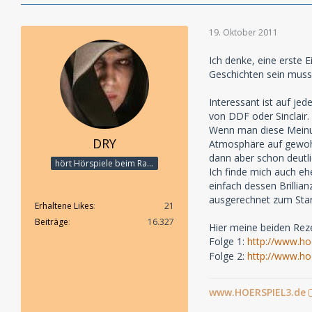
19. Oktober 2011
Ich denke, eine erste 
Geschichten sein muss, 
Interessant ist auf je
von DDF oder Sinclair. 
Wenn man diese Meinung
DRY
Atmosphäre auf gewohn
dann aber schon deutli
hört Hörspiele beim Rasenmähen
Ich finde mich auch ehe
einfach dessen Brillia
ausgerechnet zum Start
Erhaltene Likes
21
Beiträge
16.327
Hier meine beiden Rez
Folge 1:
http://www.ho
Folge 2:
http://www.ho
www.HOERSPIEL3.de