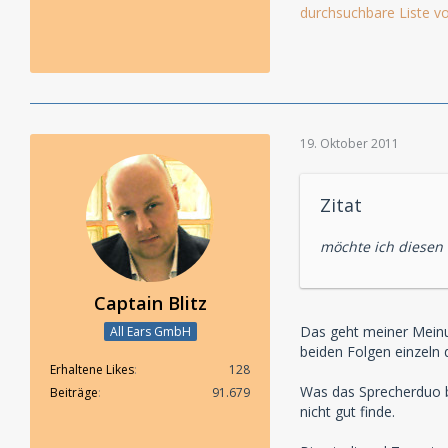
durchsuchbare Liste vo
19. Oktober 2011
Zitat
möchte ich diesen
Captain Blitz
Das geht meiner Meinun
All Ears GmbH
beiden Folgen einzeln 
Erhaltene Likes
128
Was das Sprecherduo be
Beiträge
91.679
nicht gut finde.