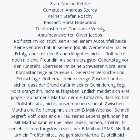
Frau: Nadine Kettler
Computer: Andreas Szerda
Kellner: Stefan Roschy
Passant: Horst Hildebrand
Telefonstimme: Constanze Weinig
Anrufbeantworter: Oliver Jacobs
Rolf sitzt im Rollstuhl, seit er bei einem Autounfall beide
Beine verloren hat. In seinem Job als Werbetexter hat er
Erfolg, aber mit den Frauen klappt es nicht – Rolf hatte
noch nie eine Freundin. Als sein vierzigster Geburtstag vor
der Tür steht, überredet ihn seine Schwester Nora, eine
Kontaktanzeige aufzugeben. Die ersten Versuche sind
Fehlschläge. Rolf erhält keine einzige Zuschrift und ist
sicher, dass der Grund dafür in seiner Behinderung liegt.
Nora drängt ihn, nicht aufzugeben. Endlich meldet sich eine
junge Frau namens Martha, der die Tatsache, dass Rolf im
Rollstuhl sitzt, nichts auszumachen scheint. Zwischen
Martha und Rolf entspinnt sich ein E-Mail-Wechsel. Schnell
begreift Rolf, dass er die Frau seines Lebens gefunden hat.
Mit Martha kann er über alles reden, lachen, streiten. Er
verliebt sich rettungslos in sie – per E-Mail und SMS. Als Rolf
um ein Treffen bittet, weigert sich Martha. Es stellt sich