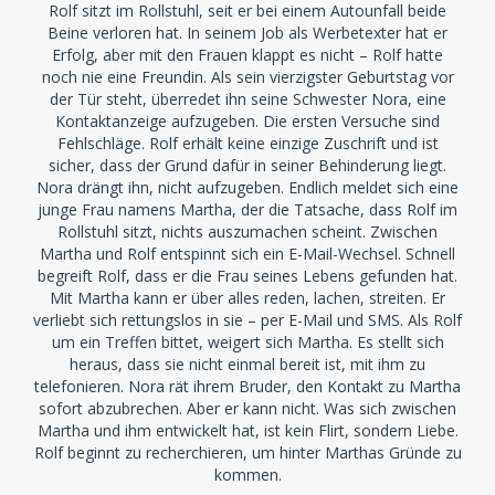
Rolf sitzt im Rollstuhl, seit er bei einem Autounfall beide
Beine verloren hat. In seinem Job als Werbetexter hat er
Erfolg, aber mit den Frauen klappt es nicht – Rolf hatte
noch nie eine Freundin. Als sein vierzigster Geburtstag vor
der Tür steht, überredet ihn seine Schwester Nora, eine
Kontaktanzeige aufzugeben. Die ersten Versuche sind
Fehlschläge. Rolf erhält keine einzige Zuschrift und ist
sicher, dass der Grund dafür in seiner Behinderung liegt.
Nora drängt ihn, nicht aufzugeben. Endlich meldet sich eine
junge Frau namens Martha, der die Tatsache, dass Rolf im
Rollstuhl sitzt, nichts auszumachen scheint. Zwischen
Martha und Rolf entspinnt sich ein E-Mail-Wechsel. Schnell
begreift Rolf, dass er die Frau seines Lebens gefunden hat.
Mit Martha kann er über alles reden, lachen, streiten. Er
verliebt sich rettungslos in sie – per E-Mail und SMS. Als Rolf
um ein Treffen bittet, weigert sich Martha. Es stellt sich
heraus, dass sie nicht einmal bereit ist, mit ihm zu
telefonieren. Nora rät ihrem Bruder, den Kontakt zu Martha
sofort abzubrechen. Aber er kann nicht. Was sich zwischen
Martha und ihm entwickelt hat, ist kein Flirt, sondern Liebe.
Rolf beginnt zu recherchieren, um hinter Marthas Gründe zu
kommen.