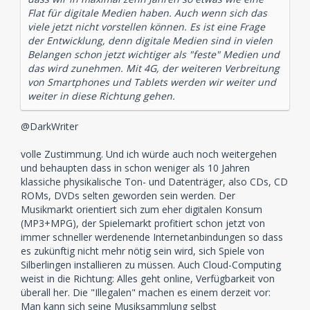
konservativ und geht im Bereich der digitalen
Flat für digitale Medien haben. Auch wenn sich das
Geschäftsfelder für die
viele jetzt nicht vorstellen können. Es ist eine Frage
nächsten drei Jahre weder von grösseren
der Entwicklung, denn digitale Medien sind in vielen
Kannibalisierungseffekten der
Belangen schon jetzt wichtiger als "feste" Medien und
Streamingdienste auf die À-la-carte- Downloads noch
das wird zunehmen. Mit 4G, der weiteren Verbreitung
von wesentlichen
von Smartphones und Tablets werden wir weiter und
positiven Impulsen aus.
weiter in diese Richtung gehen.
@DarkWriter
volle Zustimmung. Und ich würde auch noch weitergehen
und behaupten dass in schon weniger als 10 Jahren
klassiche physikalische Ton- und Datenträger, also CDs, CD
ROMs, DVDs selten geworden sein werden. Der
Musikmarkt orientiert sich zum eher digitalen Konsum
(MP3+MPG), der Spielemarkt profitiert schon jetzt von
immer schneller werdenende Internetanbindungen so dass
es zukünftig nicht mehr nötig sein wird, sich Spiele von
Silberlingen installieren zu müssen. Auch Cloud-Computing
weist in die Richtung: Alles geht online, Verfügbarkeit von
überall her. Die "Illegalen" machen es einem derzeit vor:
Man kann sich seine Musiksammlung selbst