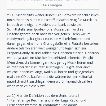
sollte, wird die CD ja verschwinden, und nu?
Alles anzeigen
zu 2.) Ich zahle nicht direkt für Internetcontent, denn
zu 1.) Sicher gibts weiter Itunes. Die Software ist schliesslich
GEZ bezieht sich auf Geräte nicht auf Content. Und die
noch mehr als nur ein Beschaffungswerkzeug für Musik. Es
Möglichkeit reicht. Ich finde es auch merkwürdig das
ist auch eine eigene Mediendatenbank sowie die
man auch wenn man die öffentlich Rechtlichen
Schnittstelle zum Ipod/iphone. Ausserdem wird es
technisch nicht empfangen kann zahlen muss, wenn
Einzelangebote doch nach wie vor geben. Denn wie im
man ein entsprechendes Gerät hat, aber das ist
Handymarkt (z.b.) gibts Leute, die viel telefonieren und
Gesetz.
daher gegen eine hohe Grundgebühr eine Flatrate bestellen.
Andere telefonieren weit weniger und legen sich ein
zu 3.) Nein wurde es nicht, nichtmal ansatzweise,
Prepaid-Handy zu und zahlen die Einheiten einzeln. Genauso
denn das was dann verfügbat ist ist Ersatzcontent,
wär es ja auch im Musik/Hörspiel/Medienbereich. Es gibt
keine "Nebeneinnahme"
Menschen, die können gar nicht genug Musik hören und
würden bei der Kulturflat zuschlagen. Es gibt aber auch
Ich gehe davon aus wäre es freiwillig würde nicht ein
welche, denen es langt, Radio zu hören und gelegendlich
müder Cent in die Kassen der Medienunternehmen
mal eine CD zu kaufen und die würden bei der Kulturflat
fliessen. Da bringen wahrscheinlich, die bisherigen
natürlich nicht zuschlagen denn wofür monatlich zahlen
Abmahnungen mehr.
wenn man es nicht nutzt.
zu 2.) Hier die Definition aus dem Gerichtsurteil
"Internetfähige Rechner sind in der Lage Radio- und
Fernsehprogramme zu empfangen und damit