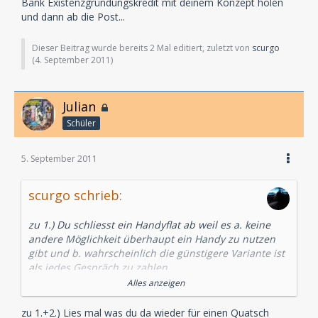
Bank Existenzgründungskredit mit deinem Konzept holen
und dann ab die Post...
Dieser Beitrag wurde bereits 2 Mal editiert, zuletzt von
scurgo
(
4. September 2011
)
Julian
Schüler
5. September 2011
scurgo schrieb:
zu 1.) Du schliesst ein Handyflat ab weil es a. keine
andere Möglichkeit überhaupt ein Handy zu nutzen
gibt und b. wahrscheinlich die günstigere Variante ist
als jedes Gespräch zu zahlen.
Alles anzeigen
zu 2.) Das kann man aber, auch wenn ich mich
wiederhole, nicht mit dem Internet vergleichen.
zu 1.+2.) Lies mal was du da wieder für einen Quatsch