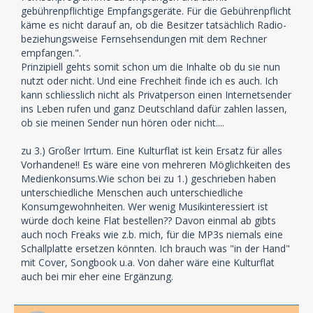
gebührenpflichtige Empfangsgeräte. Für die Gebührenpflicht
käme es nicht darauf an, ob die Besitzer tatsächlich Radio-
beziehungsweise Fernsehsendungen mit dem Rechner
empfangen.".
Prinzipiell gehts somit schon um die Inhalte ob du sie nun
nutzt oder nicht. Und eine Frechheit finde ich es auch. Ich
kann schliesslich nicht als Privatperson einen Internetsender
ins Leben rufen und ganz Deutschland dafür zahlen lassen,
ob sie meinen Sender nun hören oder nicht....
zu 3.) Großer Irrtum. Eine Kulturflat ist kein Ersatz für alles
Vorhandene!! Es wäre eine von mehreren Möglichkeiten des
Medienkonsums.Wie schon bei zu 1.) geschrieben haben
unterschiedliche Menschen auch unterschiedliche
Konsumgewohnheiten. Wer wenig Musikinteressiert ist
würde doch keine Flat bestellen?? Davon einmal ab gibts
auch noch Freaks wie z.b. mich, für die MP3s niemals eine
Schallplatte ersetzen könnten. Ich brauch was "in der Hand"
mit Cover, Songbook u.a. Von daher wäre eine Kulturflat
auch bei mir eher eine Ergänzung.