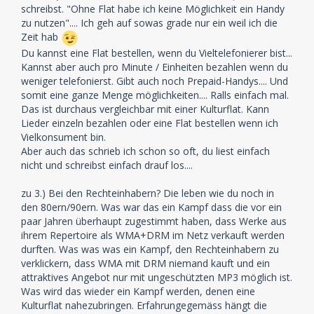
schreibst. "Ohne Flat habe ich keine Möglichkeit ein Handy
zu 3.) Wenn ein solches Projekt interessant wäre, dann
zu nutzen".... Ich geh auf sowas grade nur ein weil ich die
hätten es längst Firmen wie Google etc. versucht. Ein
Zeit hab
Beispiel war/ist MySpace, das ist in die Bux gegangen,
Du kannst eine Flat bestellen, wenn du Vieltelefonierer bist...
als die mehr und mehr Werbung statt vernünfitigen
Kannst aber auch pro Minute / Einheiten bezahlen wenn du
Content geschaltet haben.
weniger telefonierst. Gibt auch noch Prepaid-Handys.... Und
somit eine ganze Menge möglichkeiten.... Ralls einfach mal.
zu 4.) Aber ein Vorschlag, anstatt hier rumzutönen,
Das ist durchaus vergleichbar mit einer Kulturflat. Kann
mach es, Gründe deine Kulturflat, aber bitte nur mit
Lieder einzeln bezahlen oder eine Flat bestellen wenn ich
legalem Content, dann bist du wenigstens beschäftigt.
Vielkonsument bin.
Du bist doch so überzeugt, also Konzept erstellen, ab
Aber auch das schrieb ich schon so oft, du liest einfach
zur Bank Existenzgründungskredit mit deinem
nicht und schreibst einfach drauf los....
Konzept holen und dann ab die Post...
zu 3.) Bei den Rechteinhabern? Die leben wie du noch in
den 80ern/90ern. Was war das ein Kampf dass die vor ein
paar Jahren überhaupt zugestimmt haben, dass Werke aus
ihrem Repertoire als WMA+DRM im Netz verkauft werden
durften. Was was was ein Kampf, den Rechteinhabern zu
verklickern, dass WMA mit DRM niemand kauft und ein
attraktives Angebot nur mit ungeschützten MP3 möglich ist.
Was wird das wieder ein Kampf werden, denen eine
Kulturflat nahezubringen. Erfahrungegemäss hängt die