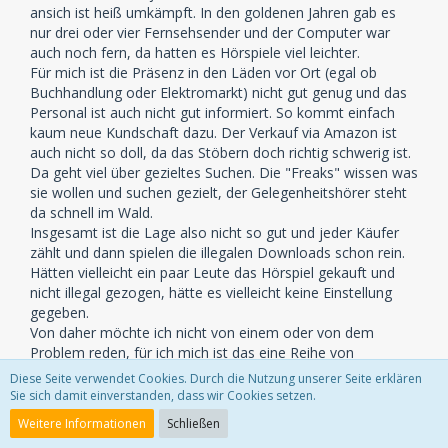
ansich ist heiß umkämpft. In den goldenen Jahren gab es
nur drei oder vier Fernsehsender und der Computer war
auch noch fern, da hatten es Hörspiele viel leichter.
Für mich ist die Präsenz in den Läden vor Ort (egal ob
Buchhandlung oder Elektromarkt) nicht gut genug und das
Personal ist auch nicht gut informiert. So kommt einfach
kaum neue Kundschaft dazu. Der Verkauf via Amazon ist
auch nicht so doll, da das Stöbern doch richtig schwerig ist.
Da geht viel über gezieltes Suchen. Die "Freaks" wissen was
sie wollen und suchen gezielt, der Gelegenheitshörer steht
da schnell im Wald.
Insgesamt ist die Lage also nicht so gut und jeder Käufer
zählt und dann spielen die illegalen Downloads schon rein.
Hätten vielleicht ein paar Leute das Hörspiel gekauft und
nicht illegal gezogen, hätte es vielleicht keine Einstellung
gegeben.
Von daher möchte ich nicht von einem oder von dem
Problem reden, für ich mich ist das eine Reihe von
Problemen.
Diese Seite verwendet Cookies. Durch die Nutzung unserer Seite erklären
Du kannst allerdings nicht ein Hörspiel unter Wert
Sie sich damit einverstanden, dass wir Cookies setzen.
verkaufen. Das bringt es nicht. Kommen die
Weitere Informationen
Schließen
Produktionskosten + angestrebter Gewinn nicht rein, ist