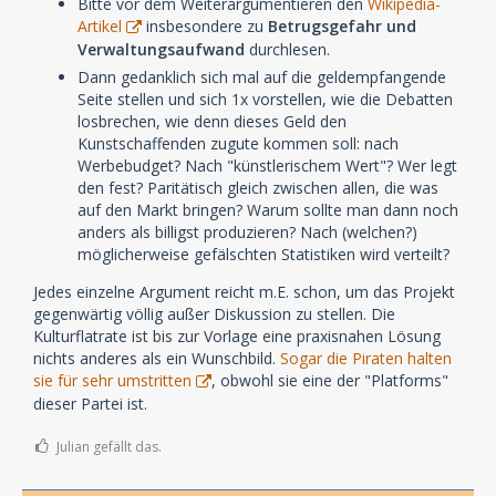
Bitte vor dem Weiterargumentieren den
Wikipedia-
Artikel
insbesondere zu
Betrugsgefahr und
Verwaltungsaufwand
durchlesen.
Dann gedanklich sich mal auf die geldempfangende
Seite stellen und sich 1x vorstellen, wie die Debatten
losbrechen, wie denn dieses Geld den
Kunstschaffenden zugute kommen soll: nach
Werbebudget? Nach "künstlerischem Wert"? Wer legt
den fest? Paritätisch gleich zwischen allen, die was
auf den Markt bringen? Warum sollte man dann noch
anders als billigst produzieren? Nach (welchen?)
möglicherweise gefälschten Statistiken wird verteilt?
Jedes einzelne Argument reicht m.E. schon, um das Projekt
gegenwärtig völlig außer Diskussion zu stellen. Die
Kulturflatrate ist bis zur Vorlage eine praxisnahen Lösung
nichts anderes als ein Wunschbild.
Sogar die Piraten halten
sie für sehr umstritten
, obwohl sie eine der "Platforms"
dieser Partei ist.
Julian gefällt das.