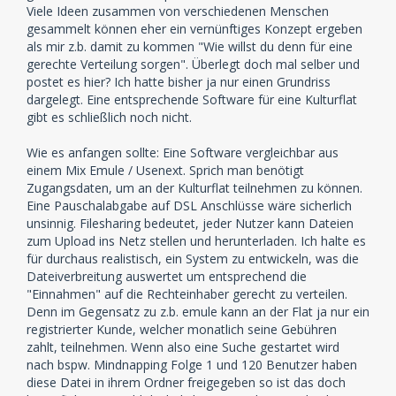
Viele Ideen zusammen von verschiedenen Menschen
gesammelt können eher ein vernünftiges Konzept ergeben
als mir z.b. damit zu kommen "Wie willst du denn für eine
gerechte Verteilung sorgen". Überlegt doch mal selber und
postet es hier? Ich hatte bisher ja nur einen Grundriss
dargelegt. Eine entsprechende Software für eine Kulturflat
gibt es schließlich noch nicht.
Wie es anfangen sollte: Eine Software vergleichbar aus
einem Mix Emule / Usenext. Sprich man benötigt
Zugangsdaten, um an der Kulturflat teilnehmen zu können.
Eine Pauschalabgabe auf DSL Anschlüsse wäre sicherlich
unsinnig. Filesharing bedeutet, jeder Nutzer kann Dateien
zum Upload ins Netz stellen und herunterladen. Ich halte es
für durchaus realistisch, ein System zu entwickeln, was die
Dateiverbreitung auswertet um entsprechend die
"Einnahmen" auf die Rechteinhaber gerecht zu verteilen.
Denn im Gegensatz zu z.b. emule kann an der Flat ja nur ein
registrierter Kunde, welcher monatlich seine Gebühren
zahlt, teilnehmen. Wenn also eine Suche gestartet wird
nach bspw. Mindnapping Folge 1 und 120 Benutzer haben
diese Datei in ihrem Ordner freigegeben so ist das doch