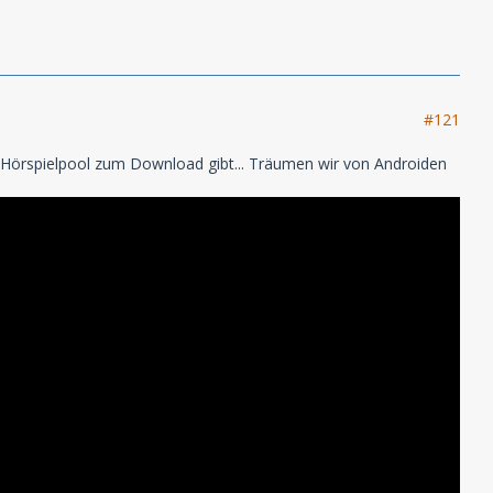
#121
Hörspielpool zum Download gibt... Träumen wir von Androiden