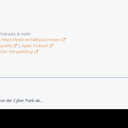
 Podcasts & mehr
s:
https://linktr.ee/falktpuschmann
Spotify
|
Apple Podcast
cher Hörspielshop
on der Cyber Punk ab...