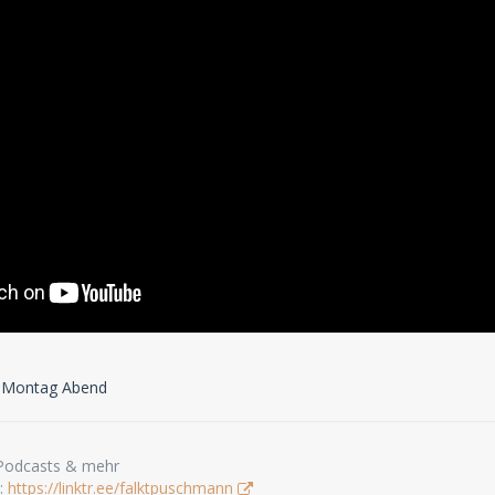
s Montag Abend
 Podcasts & mehr
s:
https://linktr.ee/falktpuschmann