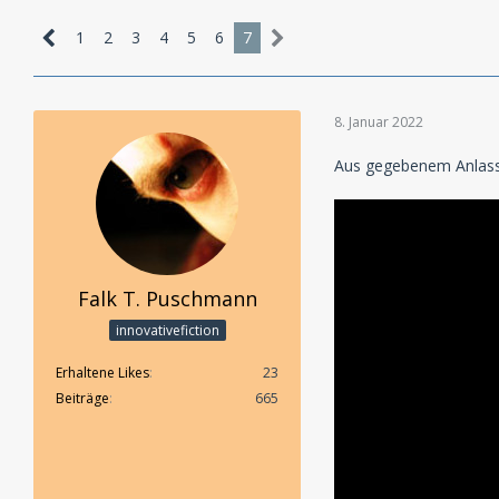
1
2
3
4
5
6
7
8. Januar 2022
Aus gegebenem Anlass 
Falk T. Puschmann
innovativefiction
Erhaltene Likes
23
Beiträge
665