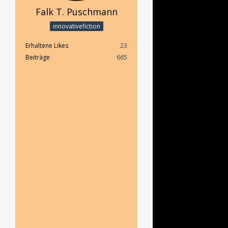
Falk T. Puschmann
innovativefiction
Erhaltene Likes
23
Beiträge
665