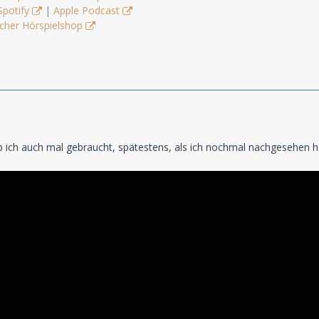
Spotify
|
Apple Podcast
cher Hörspielshop
ab ich auch mal gebraucht, spätestens, als ich nochmal nachgesehen