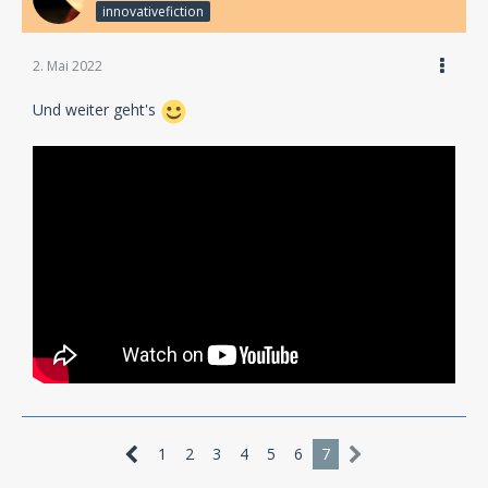
innovativefiction
2. Mai 2022
Und weiter geht's
1
2
3
4
5
6
7