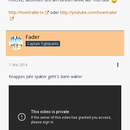
http://hoertrailer.tv
oder
http://youtube.com/hoertrailer
Fader
Captain Tightpants
7. Mai 2014
Knappes Jahr sp
ä
ter geht's dann w
ä
ter: