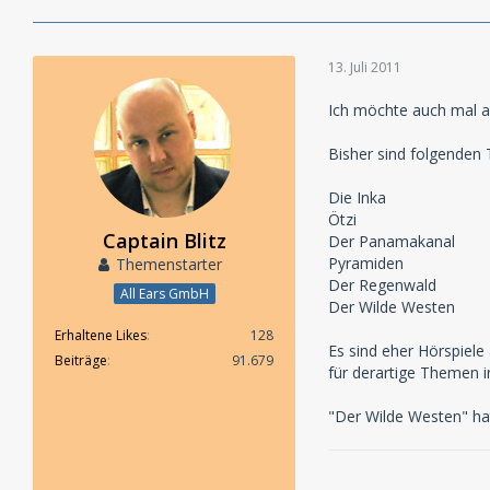
13. Juli 2011
Ich möchte auch mal au
Bisher sind folgenden T
Die Inka
Ötzi
Captain Blitz
Der Panamakanal
Pyramiden
Themenstarter
Der Regenwald
All Ears GmbH
Der Wilde Westen
Erhaltene Likes
128
Es sind eher Hörspiele
Beiträge
91.679
für derartige Themen i
"Der Wilde Westen" ha