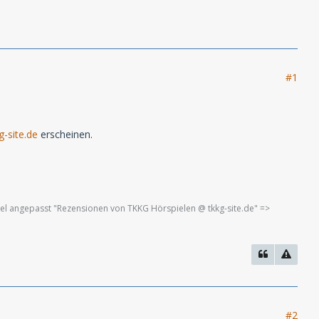
#1
-site.de
erscheinen.
tel angepasst "Rezensionen von TKKG Hörspielen @ tkkg-site.de" =>
#2