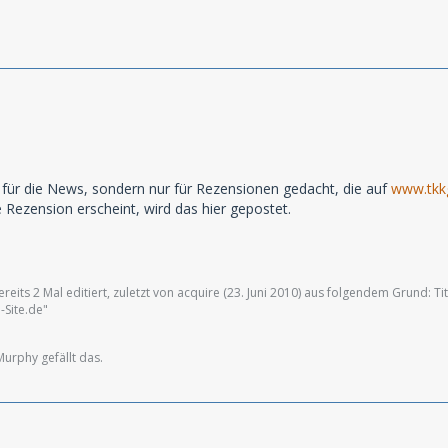
t für die News, sondern nur für Rezensionen gedacht, die auf
www.tkkg
Rezension erscheint, wird das hier gepostet.
eits 2 Mal editiert, zuletzt von acquire (
23. Juni 2010
) aus folgendem Grund: Ti
Site.de"
urphy gefällt das.