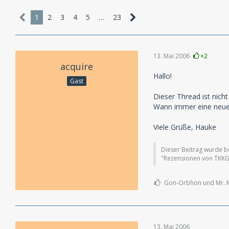
1
2
3
4
5
…
23
13. Mai 2006
+2
acquire
Hallo!
Gast
Dieser Thread ist nich
Wann immer eine neue 
Viele Grüße, Hauke
Dieser Beitrag wurde ber
"Rezensionen von TKKG-
Gon-Orbhon und Mr. M
13. Mai 2006