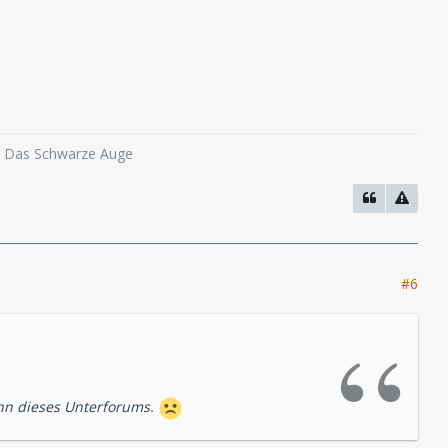
usiktechnisch sehr überzeugend ist. Man wird
ns empfehlen. Und auch diejenigen, welche die
leine Schwächen in der Story sorgen dann aber
o, Das Schwarze Auge
#6
inn dieses Unterforums.