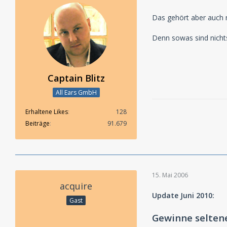
Das gehört aber auch n
Denn sowas sind nicht
Captain Blitz
All Ears GmbH
Erhaltene Likes
128
Beiträge
91.679
15. Mai 2006
acquire
Update Juni 2010:
Gast
Gewinne selten