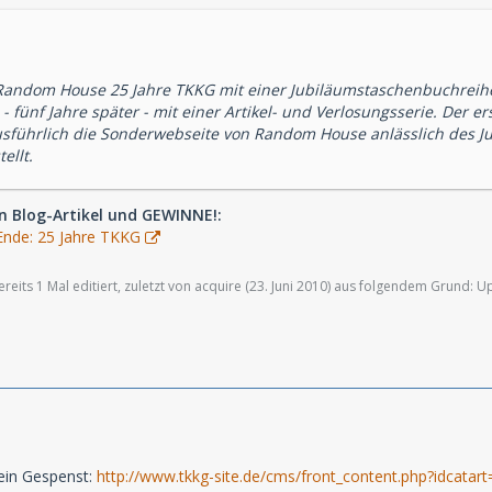
 Random House 25 Jahre TKKG mit einer Jubiläumstaschenbuchreih
 fünf Jahre später - mit einer Artikel- und Verlosungsserie. Der er
sführlich die Sonderwebseite von Random House anlässlich des J
ellt.
en Blog-Artikel und GEWINNE!:
Ende: 25 Jahre TKKG
eits 1 Mal editiert, zuletzt von acquire (
23. Juni 2010
) aus folgendem Grund: Up
 ein Gespenst:
http://www.tkkg-site.de/cms/front_content.php?idcatar