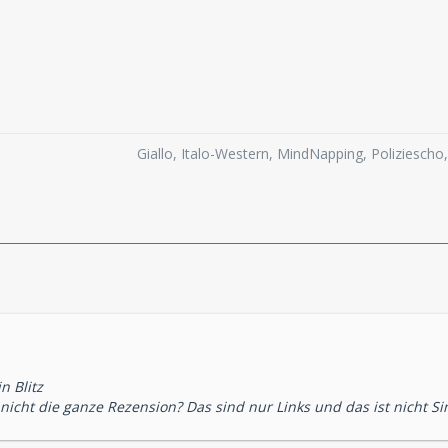
rmittelt eine für TKKG sonst eher ungewohnte Dramatik.
 TKKG-Folge, die sowohl handlungsmäßig als auch Sprecher- und M
d demzufolge kann man diese Produktion sicherlich allen TKKG-Fa
tlich Hören, können hier durchaus mal ein Ohr riskieren. Einige k
ein SEHR GUT nicht ganz reicht.
Giallo, Italo-Western, MindNapping, Poliziesch
n Blitz
icht die ganze Rezension? Das sind nur Links und das ist nicht S