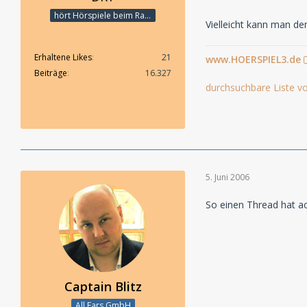
hört Hörspiele beim Rasenmähen
Vielleicht kann man de
Erhaltene Likes
21
www.HOERSPIEL3.de
Beiträge
16.327
durchsuchbare Liste vo
5. Juni 2006
So einen Thread hat ac
Captain Blitz
All Ears GmbH