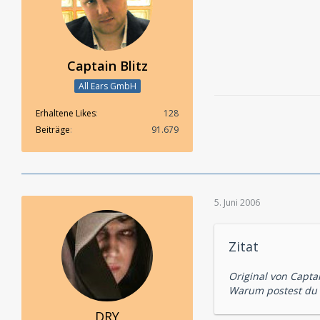
Rettungsversuch ve
Fazit: Eine schöne
gut unterhalten un
Captain Blitz
Serie eher gelegen
dafür, dass es für 
All Ears GmbH
by Daniel Merk
Erhaltene Likes
128
Beiträge
91.679
5. Juni 2006
Zitat
Original von Captai
Warum postest du n
DRY