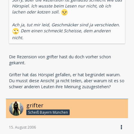
ohne Frage einer DER Klassiker dieser Serie ist. Beim
Hörspiel. Ich wusste beim Lesen nur nicht, ob ich
20. Abenteuer schleichen sich leider schon eine ganze
lachen oder kotzen soll.
Reihe Macken ein, so dass die Geschichte nicht völlig
überzeugen kann. Zum Glück sind Sprecher und
Technik dieser Produktion dafür aber wirklich gut und
Ach ja, tut mir leid, Geschmäcker sind ja verschieden.
entschädigen somit für so manchen kleinen Patzer der
Dem einen schmeckt Scheisse, dem anderen
Geschichte. Diese Folge gehört wohl nicht in die
nicht.
TOP20 der Serie, aber dennoch macht es Spaß sich
das Hörspiel öfter mal anzuhören. Für Fans der Serie
sicherlich unumgänglich und auch für die ganz
Die Rezension von grifter hast du doch vorher schon
normalen Hörspielmaniacs ohne Frage eine Folge bei
gekannt.
der man ruhig mal ein Ohr riskieren kann. Alles in
allem eine gute Produktion der TKKG-Reihe.
Grifter hat das Hörspiel gefallen, er hat begründet warum.
by Marcus Görner
Du musst diese Ansicht ja nicht teilen, aber warum ist es so
schwer anderen Leuten ihre Meinung zuzugestehen?
grifter
Scheiß Bayern München
15. August 2006