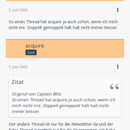
Fazit: Eine schöne TKKG-Folge, die sowohl
handlungsmäßig als auch Sprecher- und
5. Juni 2006
Musiktechnisch sehr überzeugend ist. Man wird gut
unterhalten und demzufolge kann man diese
So einen Thread hat acquire ja auch schon, wenn ich mich
Produktion sicherlich allen TKKG-Fans empfehlen. Und
nicht irre. Doppelt gemoppelt hält halt nicht immer besser.
auch diejenigen, welche die Serie eher gelegentlich
Hören, können hier durchaus mal ein Ohr riskieren.
Einige kleine Schwächen in der Story sorgen dann
acquire
aber dafür, dass es für ein SEHR GUT nicht ganz
Gast
reicht.
by Daniel Merk
5. Juni 2006
Zitat
Original von Captain Blitz
So einen Thread hat acquire ja auch schon, wenn ich
mich nicht irre. Doppelt gemoppelt hält halt nicht
immer besser.
Der andere Thread ist nur für die Newsletter da und der
Extra Thread eigentlich nur für die Rezensionen. Ich habe