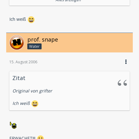
in Scheibenform, akkustischer Sondermüll - zu denen
zähle ich mich wie Blitzi auch.
Ich weiß
Und dann gibt es eben Hörer, für die ist die Folge die
erneute Wiedergeburt des Messias.
prof. snape
Water
Nichts desto trotz: Die 152 ist übel!
15. August 2006
Zitat
Original von grifter
Ich weiß
ERWACHET!!!