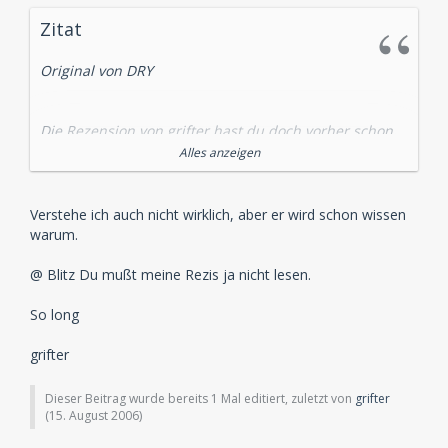
Zitat
Original von DRY
Die Rezension von grifter hast du doch vorher schon
gekannt.
Alles anzeigen
Grifter hat das Hörspiel gefallen, er hat begründet
warum. Du musst diese Ansicht ja nicht teilen, aber
Verstehe ich auch nicht wirklich, aber er wird schon wissen
warum ist es so schwer anderen Leuten ihre Meinung
warum.
zuzugestehen?
@ Blitz Du mußt meine Rezis ja nicht lesen.
So long
grifter
Dieser Beitrag wurde bereits 1 Mal editiert, zuletzt von
grifter
(
15. August 2006
)