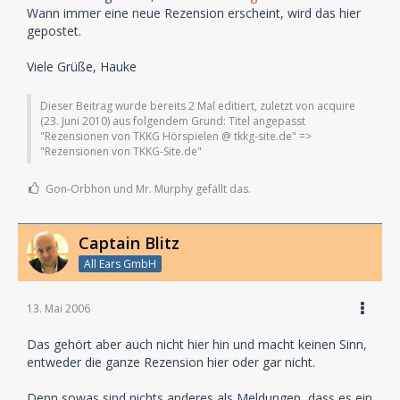
Wann immer eine neue Rezension erscheint, wird das hier
gepostet.
Viele Grüße, Hauke
Dieser Beitrag wurde bereits 2 Mal editiert, zuletzt von acquire
(
23. Juni 2010
) aus folgendem Grund: Titel angepasst
"Rezensionen von TKKG Hörspielen @ tkkg-site.de" =>
"Rezensionen von TKKG-Site.de"
Gon-Orbhon und Mr. Murphy gefällt das.
Captain Blitz
All Ears GmbH
13. Mai 2006
Das gehört aber auch nicht hier hin und macht keinen Sinn,
entweder die ganze Rezension hier oder gar nicht.
Denn sowas sind nichts anderes als Meldungen, dass es ein