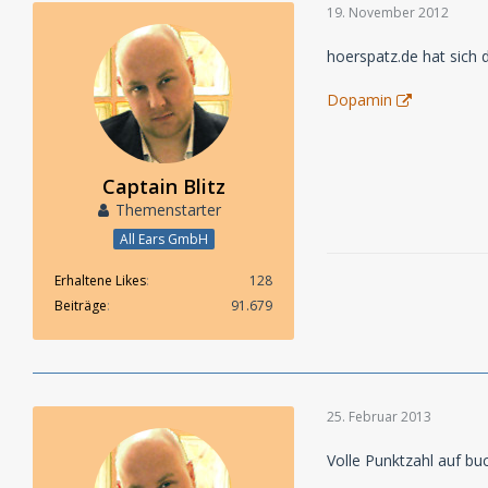
19. November 2012
hoerspatz.de hat sich 
Dopamin
Captain Blitz
Themenstarter
All Ears GmbH
Erhaltene Likes
128
Beiträge
91.679
25. Februar 2013
Volle Punktzahl auf buc