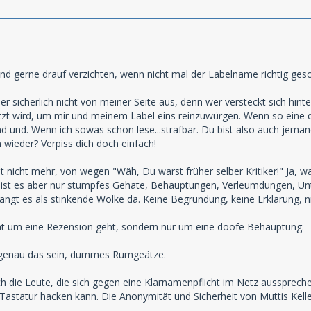
nd gerne drauf verzichten, wenn nicht mal der Labelname richtig gesc
ber sicherlich nicht von meiner Seite aus, denn wer versteckt sich hi
tzt wird, um mir und meinem Label eins reinzuwürgen. Wenn so eine d
d und. Wenn ich sowas schon lese...strafbar. Du bist also auch jema
 wieder? Verpiss dich doch einfach!
t nicht mehr, von wegen "Wäh, Du warst früher selber Kritiker!" Ja,
ll ist es aber nur stumpfes Gehate, Behauptungen, Verleumdungen, Un
ngt es als stinkende Wolke da. Keine Begründung, keine Erklärung, ni
ht um eine Rezension geht, sondern nur um eine doofe Behauptung.
 genau das sein, dummes Rumgeätze.
ch die Leute, die sich gegen eine Klarnamenpflicht im Netz aussprech
 Tastatur hacken kann. Die Anonymität und Sicherheit von Muttis Kelle