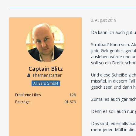
2. August 2019
Da kann ich auch gut u
Strafbar? Kann sein. A
jede Gelegenheit genu
ausleben würde und un
soll so ein Dreck schon
Captain Blitz
Und diese Scheiße zieh
Themenstarter
missfiel. In diesem Fa
All Ears GmbH
geschissen und dann hä
Erhaltene Likes
128
Zumal es auch gar nic
Beiträge
91.679
Denn es soll auch nur
Das sind jedenfalls au
mehr jeden Müll in die