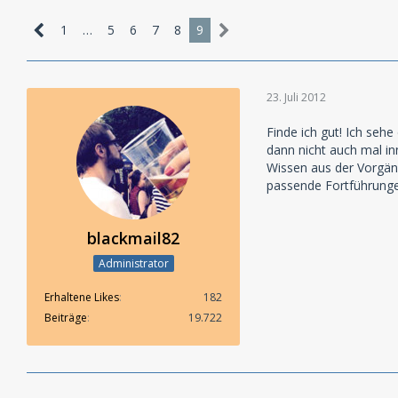
1
…
5
6
7
8
9
23. Juli 2012
Finde ich gut! Ich seh
dann nicht auch mal inn
Wissen aus der Vorgäng
passende Fortführungen
blackmail82
Administrator
Erhaltene Likes
182
Beiträge
19.722