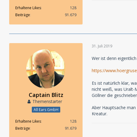
Erhaltene Likes
128
Beiträge
91.679
31. Juli 2019
Wer ist denn eigentlic
https://www.hoergrus
Es ist natürlich klar
nicht weiß, was Uralt-
Captain Blitz
Göllner die geschrieben
Themenstarter
Aber Hauptsache man k
All Ears GmbH
Kreatur.
Erhaltene Likes
128
Beiträge
91.679