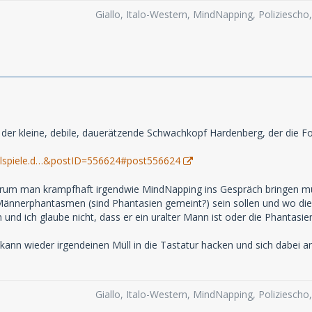
Giallo, Italo-Western, MindNapping, Poliziesch
h der kleine, debile, dauerätzende Schwachkopf Hardenberg, der die Fo
elspiele.d…&postID=556624#post556624
, warum man krampfhaft irgendwie MindNapping ins Gespräch bringen m
Männerphantasmen (sind Phantasien gemeint?) sein sollen und wo dies
 und ich glaube nicht, dass er ein uralter Mann ist oder die Phantasi
ann wieder irgendeinen Müll in die Tastatur hacken und sich dabei 
Giallo, Italo-Western, MindNapping, Poliziesch