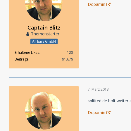
Dopamin
Captain Blitz
Themenstarter
All Ears GmbH
Erhaltene Likes
128
Beiträge
91.679
7. März 2013
splitted.de holt weiter 
Dopamin