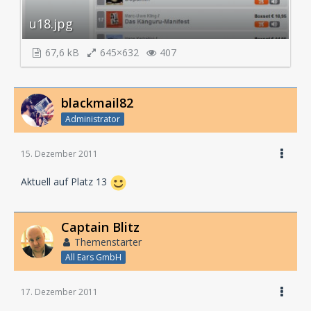
u18.jpg
67,6 kB
645×632
407
blackmail82
Administrator
15. Dezember 2011
Aktuell auf Platz 13
Captain Blitz
Themenstarter
All Ears GmbH
17. Dezember 2011