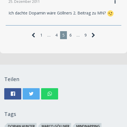
25. Dezember 2011
Ich dachte Dopamin wäre Göllners 2. Beitrag zu MN?
1
…
4
5
6
…
9
Teilen
Tags
DORIAN HUNTER
MARCO GÖLLNER
MINDNAPPING