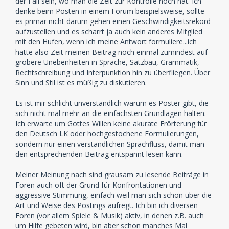
der Fall sein, wo man die Zeit zur Kontrolle noch hat. Ich
denke beim Posten in einem Forum beispielsweise, sollte
es primär nicht darum gehen einen Geschwindigkeitsrekord
aufzustellen und es scharrt ja auch kein anderes Mitglied
mit den Hufen, wenn ich meine Antwort formuliere...ich
hätte also Zeit meinen Beitrag noch einmal zumindest auf
gröbere Unebenheiten in Sprache, Satzbau, Grammatik,
Rechtschreibung und Interpunktion hin zu überfliegen. Über
Sinn und Stil ist es müßig zu diskutieren.
Es ist mir schlicht unverständlich warum es Poster gibt, die
sich nicht mal mehr an die einfachsten Grundlagen halten.
Ich erwarte um Gottes Willen keine akurate Erörterung für
den Deutsch LK oder hochgestochene Formulierungen,
sondern nur einen verständlichen Sprachfluss, damit man
den entsprechenden Beitrag entspannt lesen kann.
Meiner Meinung nach sind grausam zu lesende Beiträge in
Foren auch oft der Grund für Konfrontationen und
aggressive Stimmung, einfach weil man sich schon über die
Art und Weise des Postings aufregt. Ich bin ich diversen
Foren (vor allem Spiele & Musik) aktiv, in denen z.B. auch
um Hilfe gebeten wird, bin aber schon manches Mal