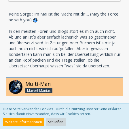
Knopfdruck "publish" ihr Geschriebenes oft
anscheinend nicht einmal selbst nochmal durchlesen.
Dauernd stoße ich auf Sätze wie diesen ...
Keine Sorge : Im Mai ist die Macht mit dir ... (May the Force
be with you)
... die man nicht nochmal lesen KANN, ohne dass
In den meisten Foren und Blogs stört es mich auch nicht.
einem was auffällt. Von den schon lange
Ab und an ist´s aber einfach lächerlich was so geschrieben
grassierenden Groß-/Kleinschreibungsfehlern,
und übersetzt wird. In Zeitungen oder Büchern ist´s mir ja
falscher Zeichensetzung und zunehmendem "Import"
auch noch nicht wirklich aufgefallen. Aber in gewissen
englischer Formulierungen ("in 2011" oder "von den
Sonderfällen kann man sich bei der Übersetzung wirklich nur
Machern von XXX kommt ein Abenteuer jenseits der
an den Kopf packen und die Frage stellen, ob die
Vorstellung") will ich gar nicht erst anfangen.
Übersetzer überhaupt wissen "was" sie da übersetzen.
Ist das ok so? Alles egal, solange man grob kapiert,
worum es geht? Ist das keinem irgendwie
Multi-Man
unangenehm, so vor die Haustür zu treten?
Marvel-Maniac
Ist es zuviel verlangt, den eigenen Artikel nach dem
Runtertippen langsam und sorgfältig nochmal auf
25. März 2011
Diese Seite verwendet Cookies. Durch die Nutzung unserer Seite erklären
Fehler durchzusehen? Kontroverse Diskussion
Sie sich damit einverstanden, dass wir Cookies setzen.
Bei Filmen, Zeitschriften, etc. etc. mag wohl auch der große
erwünscht — was seh ich hier falsch?
Weitere Informationen
Zeitdruck oftmals eine Ursache sein, weswegen
Schließen
"geschlampt" wird. Bei Rezensionen von Blogs etc. kommt