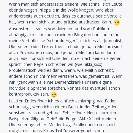
Wenn man sich andererseits ansieht, wie schnell sich Leute
ebenda wegen Pillepalle in die Wolle kriegen, wird aber
andererseits auch deutlich, dass es durchaus seine Vorteile
hat, wenn man sich klar und präzise ausdrücken kann.
Ansonsten ist vieles vom Medium und vom Publikum
abhängig. Ich schreibe in meinem Blog durchaus auch für
meine Verhältnisse "schnodderiger" als ich es als Journalist,
Übersetzer oder Texter tue. Ich finde, je nach Medium sind
auch Privatismen okay, und je nach Medium kann dann
auch jeder für sich entscheiden, ob er nach seinen eigenen
sprachlichen Regeln schreiben will (wie nikki_sixx).
Problematisch wird es dann, wenn, wie Maltin schreibt,
andere schon nicht mehr verstehen, was gemeint ist. Wenn
wir irgendwann alle wie Demenzkranke unsere eigene
individuelle Sprache sprechen, könnte das eventuell schon
kontraproduktiv sein.
Letzten Endes finde ich es einfach schlampig, wie Fader
schon sagt, wenn ich in einem Buch, in der Zeitung oder
sonstwo krass und gehäuft Fehler finde. Heute kam zum
Beispiel zufällig auf Tele5 die Folge "Akte X" mit meinem
Übersetzungsfehler. Mulder fragt Scully darin, ob es nicht
möglich sei, dass Krebs Teil "unserer genetischen