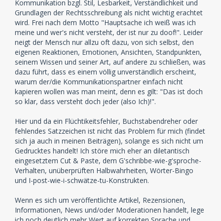
Kommunikation bzgl. Stil, Lesbarkeit, Verständlichkeit und
Grundlagen der Rechtsschreibung als nicht wichtig erachtet
wird. Frei nach dem Motto "Hauptsache ich weiß was ich
meine und wer's nicht versteht, der ist nur zu doof!". Leider
neigt der Mensch nur allzu oft dazu, von sich selbst, den
eigenen Reaktionen, Emotionen, Ansichten, Standpunkten,
seinem Wissen und seiner Art, auf andere zu schließen, was
dazu führt, dass es einem völlig unverständlich erscheint,
warum der/die Kommunikationspartner einfach nicht
kapieren wollen was man meint, denn es gilt: "Das ist doch
so klar, dass versteht doch jeder (also Ich)!".
Hier und da ein Flüchtikeitsfehler, Buchstabendreher oder
fehlendes Satzzeichen ist nicht das Problem für mich (findet
sich ja auch in meinen Beiträgen), solange es sich nicht um
Gedrucktes handelt! Ich störe mich eher an diletantisch
eingesetztem Cut & Paste, dem G'schribbe-wie-g'sproche-
Verhalten, unüberprüften Halbwahrheiten, Wörter-Bingo
und I-post-wie-i-schwätze-tu-Konstrukten.
Wenn es sich um veröffentlichte Artikel, Rezensionen,
Informationen, News und/oder Moderationen handelt, lege
ich noch deutlich mehr Wert auf korrekten Sprache und