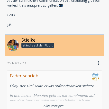
Art der schriftlichen Kommunikation bei, unabhängig davon
vielleicht als antiquiert zu gelten.
Gruß
J.B.
Stielke
ständig auf der Flucht
25. März 2011
Fader schrieb:
Okay, der Titel sollte etwas Aufmerksamkeit sichern ...
In den letzten Monaten geht es mir zunehmend auf
den Keks (und subjektiv gesehen häufen sich die
Sichtungen), dass Blogger und Rezensenten vor dem
Alles anzeigen