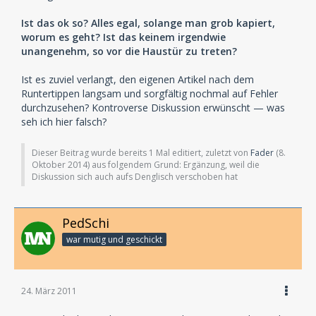
Ist das ok so? Alles egal, solange man grob kapiert,
worum es geht? Ist das keinem irgendwie
unangenehm, so vor die Haustür zu treten?
Ist es zuviel verlangt, den eigenen Artikel nach dem
Runtertippen langsam und sorgfältig nochmal auf Fehler
durchzusehen? Kontroverse Diskussion erwünscht — was
seh ich hier falsch?
Dieser Beitrag wurde bereits 1 Mal editiert, zuletzt von
Fader
(
8.
Oktober 2014
) aus folgendem Grund: Ergänzung, weil die
Diskussion sich auch aufs Denglisch verschoben hat
PedSchi
war mutig und geschickt
24. März 2011