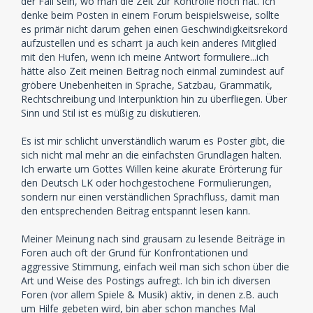
der Fall sein, wo man die Zeit zur Kontrolle noch hat. Ich
denke beim Posten in einem Forum beispielsweise, sollte
es primär nicht darum gehen einen Geschwindigkeitsrekord
aufzustellen und es scharrt ja auch kein anderes Mitglied
mit den Hufen, wenn ich meine Antwort formuliere...ich
hätte also Zeit meinen Beitrag noch einmal zumindest auf
gröbere Unebenheiten in Sprache, Satzbau, Grammatik,
Rechtschreibung und Interpunktion hin zu überfliegen. Über
Sinn und Stil ist es müßig zu diskutieren.
Es ist mir schlicht unverständlich warum es Poster gibt, die
sich nicht mal mehr an die einfachsten Grundlagen halten.
Ich erwarte um Gottes Willen keine akurate Erörterung für
den Deutsch LK oder hochgestochene Formulierungen,
sondern nur einen verständlichen Sprachfluss, damit man
den entsprechenden Beitrag entspannt lesen kann.
Meiner Meinung nach sind grausam zu lesende Beiträge in
Foren auch oft der Grund für Konfrontationen und
aggressive Stimmung, einfach weil man sich schon über die
Art und Weise des Postings aufregt. Ich bin ich diversen
Foren (vor allem Spiele & Musik) aktiv, in denen z.B. auch
um Hilfe gebeten wird, bin aber schon manches Mal