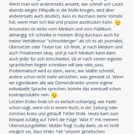
Wenn man sich andererseits ansieht, wie schnell sich Leute
ebenda wegen Pillepalle in die Wolle kriegen, wird aber
andererseits auch deutlich, dass es durchaus seine Vorteile
hat, wenn man sich klar und präzise ausdrücken kann.
Ansonsten ist vieles vom Medium und vom Publikum
abhängig. Ich schreibe in meinem Blog durchaus auch für
meine Verhältnisse "schnodderiger" als ich es als Journalist,
Übersetzer oder Texter tue. Ich finde, je nach Medium sind
auch Privatismen okay, und je nach Medium kann dann
auch jeder für sich entscheiden, ob er nach seinen eigenen
sprachlichen Regeln schreiben will (wie nikki_sixx).
Problematisch wird es dann, wenn, wie Maltin schreibt,
andere schon nicht mehr verstehen, was gemeint ist. Wenn
wir irgendwann alle wie Demenzkranke unsere eigene
individuelle Sprache sprechen, könnte das eventuell schon
kontraproduktiv sein.
Letzten Endes finde ich es einfach schlampig, wie Fader
schon sagt, wenn ich in einem Buch, in der Zeitung oder
sonstwo krass und gehäuft Fehler finde. Heute kam zum
Beispiel zufällig auf Tele5 die Folge "Akte X" mit meinem
Übersetzungsfehler. Mulder fragt Scully darin, ob es nicht
möglich sei, dass Krebs Teil "unserer genetischen