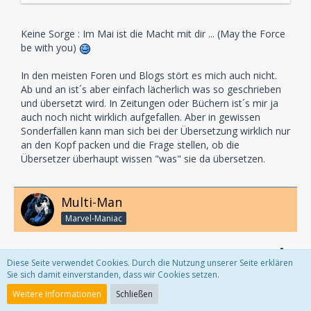
Knopfdruck "publish" ihr Geschriebenes oft
anscheinend nicht einmal selbst nochmal durchlesen.
Dauernd stoße ich auf Sätze wie diesen ...
Keine Sorge : Im Mai ist die Macht mit dir ... (May the Force
be with you)
... die man nicht nochmal lesen KANN, ohne dass
In den meisten Foren und Blogs stört es mich auch nicht.
einem was auffällt. Von den schon lange
Ab und an ist´s aber einfach lächerlich was so geschrieben
grassierenden Groß-/Kleinschreibungsfehlern,
und übersetzt wird. In Zeitungen oder Büchern ist´s mir ja
falscher Zeichensetzung und zunehmendem "Import"
auch noch nicht wirklich aufgefallen. Aber in gewissen
englischer Formulierungen ("in 2011" oder "von den
Sonderfällen kann man sich bei der Übersetzung wirklich nur
Machern von XXX kommt ein Abenteuer jenseits der
an den Kopf packen und die Frage stellen, ob die
Vorstellung") will ich gar nicht erst anfangen.
Übersetzer überhaupt wissen "was" sie da übersetzen.
Ist das ok so? Alles egal, solange man grob kapiert,
worum es geht? Ist das keinem irgendwie
Multi-Man
unangenehm, so vor die Haustür zu treten?
Marvel-Maniac
Ist es zuviel verlangt, den eigenen Artikel nach dem
Runtertippen langsam und sorgfältig nochmal auf
25. März 2011
Diese Seite verwendet Cookies. Durch die Nutzung unserer Seite erklären
Fehler durchzusehen? Kontroverse Diskussion
Sie sich damit einverstanden, dass wir Cookies setzen.
Bei Filmen, Zeitschriften, etc. etc. mag wohl auch der große
erwünscht — was seh ich hier falsch?
Weitere Informationen
Zeitdruck oftmals eine Ursache sein, weswegen
Schließen
"geschlampt" wird. Bei Rezensionen von Blogs etc. kommt