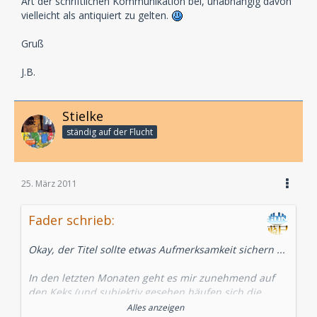
Art der schriftlichen Kommunikation bei, unabhängig davon
vielleicht als antiquiert zu gelten.
Gruß
J.B.
Stielke
ständig auf der Flucht
25. März 2011
Fader schrieb:
Okay, der Titel sollte etwas Aufmerksamkeit sichern ...
In den letzten Monaten geht es mir zunehmend auf
den Keks (und subjektiv gesehen häufen sich die
Sichtungen), dass Blogger und Rezensenten vor dem
Alles anzeigen