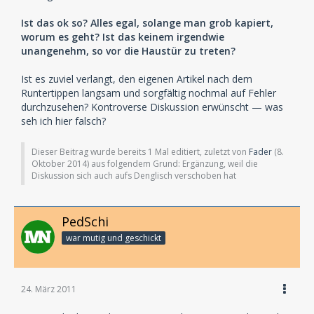
Ist das ok so? Alles egal, solange man grob kapiert,
worum es geht? Ist das keinem irgendwie
unangenehm, so vor die Haustür zu treten?
Ist es zuviel verlangt, den eigenen Artikel nach dem
Runtertippen langsam und sorgfältig nochmal auf Fehler
durchzusehen? Kontroverse Diskussion erwünscht — was
seh ich hier falsch?
Dieser Beitrag wurde bereits 1 Mal editiert, zuletzt von
Fader
(
8.
Oktober 2014
) aus folgendem Grund: Ergänzung, weil die
Diskussion sich auch aufs Denglisch verschoben hat
PedSchi
war mutig und geschickt
24. März 2011