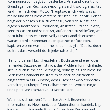
Kommunikation bzgl. Stil, Lesbarkeit, Verständlichkeit und
Grundlagen der Rechtsschreibung als nicht wichtig erachtet
wird. Frei nach dem Motto "Hauptsache ich weiß was ich
meine und wer's nicht versteht, der ist nur zu doof!". Leider
neigt der Mensch nur allzu oft dazu, von sich selbst, den
eigenen Reaktionen, Emotionen, Ansichten, Standpunkten,
seinem Wissen und seiner Art, auf andere zu schließen, was
dazu führt, dass es einem völlig unverständlich erscheint,
warum der/die Kommunikationspartner einfach nicht
kapieren wollen was man meint, denn es gilt: "Das ist doch
so klar, dass versteht doch jeder (also Ich)!".
Hier und da ein Flüchtikeitsfehler, Buchstabendreher oder
fehlendes Satzzeichen ist nicht das Problem für mich (findet
sich ja auch in meinen Beiträgen), solange es sich nicht um
Gedrucktes handelt! Ich störe mich eher an diletantisch
eingesetztem Cut & Paste, dem G'schribbe-wie-g'sproche-
Verhalten, unüberprüften Halbwahrheiten, Wörter-Bingo
und I-post-wie-i-schwätze-tu-Konstrukten.
Wenn es sich um veröffentlichte Artikel, Rezensionen,
Informationen, News und/oder Moderationen handelt, lege
ich noch deutlich mehr Wert auf korrekten Sprache und