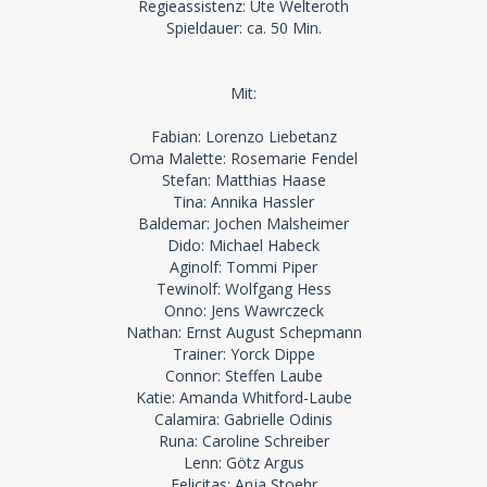
Regieassistenz: Ute Welteroth
Spieldauer: ca. 50 Min.
Mit:
Fabian: Lorenzo Liebetanz
Oma Malette: Rosemarie Fendel
Stefan: Matthias Haase
Tina: Annika Hassler
Baldemar: Jochen Malsheimer
Dido: Michael Habeck
Aginolf: Tommi Piper
Tewinolf: Wolfgang Hess
Onno: Jens Wawrczeck
Nathan: Ernst August Schepmann
Trainer: Yorck Dippe
Connor: Steffen Laube
Katie: Amanda Whitford-Laube
Calamira: Gabrielle Odinis
Runa: Caroline Schreiber
Lenn: Götz Argus
Felicitas: Anja Stoehr