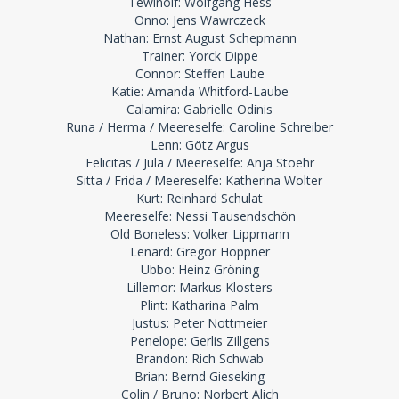
Tewinolf: Wolfgang Hess
Onno: Jens Wawrczeck
Nathan: Ernst August Schepmann
Trainer: Yorck Dippe
Connor: Steffen Laube
Katie: Amanda Whitford-Laube
Calamira: Gabrielle Odinis
Runa / Herma / Meereselfe: Caroline Schreiber
Lenn: Götz Argus
Felicitas / Jula / Meereselfe: Anja Stoehr
Sitta / Frida / Meereselfe: Katherina Wolter
Kurt: Reinhard Schulat
Meereselfe: Nessi Tausendschön
Old Boneless: Volker Lippmann
Lenard: Gregor Höppner
Ubbo: Heinz Gröning
Lillemor: Markus Klosters
Plint: Katharina Palm
Justus: Peter Nottmeier
Penelope: Gerlis Zillgens
Brandon: Rich Schwab
Brian: Bernd Gieseking
Colin / Bruno: Norbert Alich