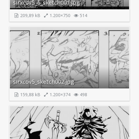
sirxcov5_6_sketch001.jpg
209,89 kB
1.200×750
514
sirxcov5_sketch002.jpg
159,88 kB
1.200×374
498