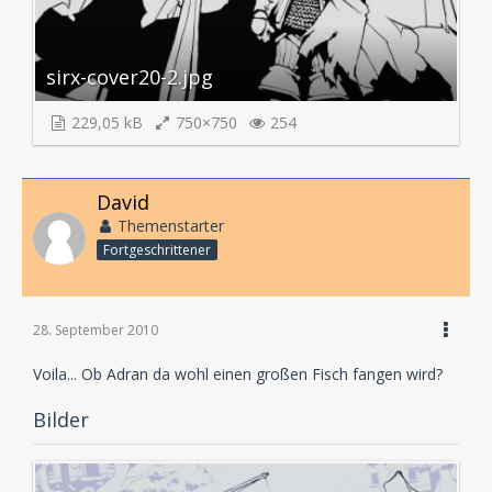
sirx-cover20-2.jpg
229,05 kB
750×750
254
David
Themenstarter
Fortgeschrittener
28. September 2010
Voila... Ob Adran da wohl einen großen Fisch fangen wird?
Bilder