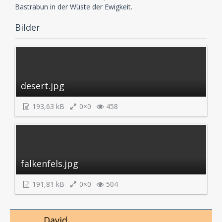
Bastrabun in der Wüste der Ewigkeit.
Bilder
desert.jpg
193,63 kB
0×0
458
falkenfels.jpg
191,81 kB
0×0
504
David