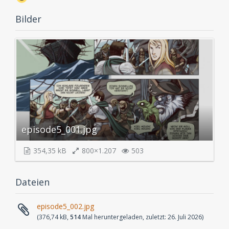
Bilder
episode5_001.jpg
354,35 kB
800×1.207
503
Dateien
episode5_002.jpg
(376,74 kB,
514
Mal heruntergeladen, zuletzt:
26. Juli 2026
)