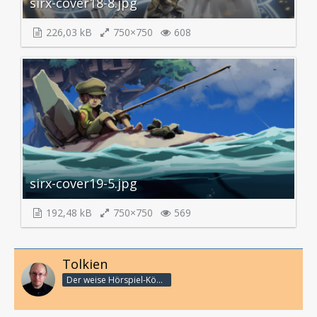
sirx-cover18-8.jpg
226,03 kB
750×750
608
sirx-cover19-5.jpg
192,48 kB
750×750
569
Tolkien
Der weise Hörspiel-König