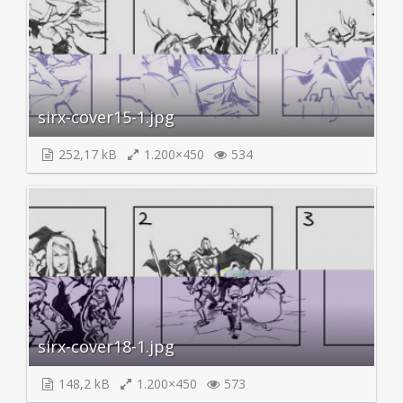
sirx-cover15-1.jpg
252,17 kB
1.200×450
534
sirx-cover18-1.jpg
148,2 kB
1.200×450
573