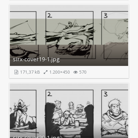
sirx-cover19-1.jpg
171,37 kB
1.200×450
570
sirx-cover20-1.jpg