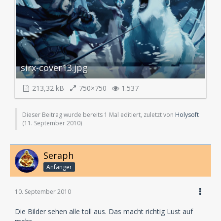
sirx-cover13.jpg
213,32 kB
750×750
1.537
Dieser Beitrag wurde bereits 1 Mal editiert, zuletzt von
Holysoft
(
11. September 2010
)
Seraph
Anfänger
10. September 2010
Die Bilder sehen alle toll aus. Das macht richtig Lust auf