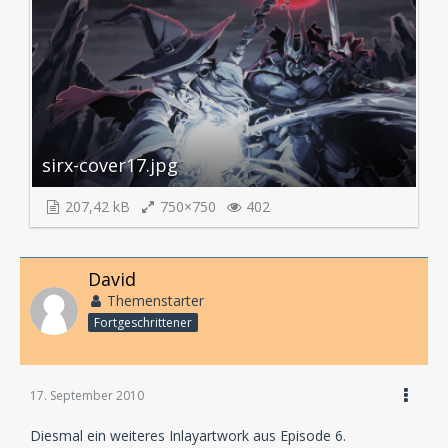
sirx-cover17.jpg
207,42 kB
750×750
402
David
Themenstarter
Fortgeschrittener
17. September 2010
Diesmal ein weiteres Inlayartwork aus Episode 6.