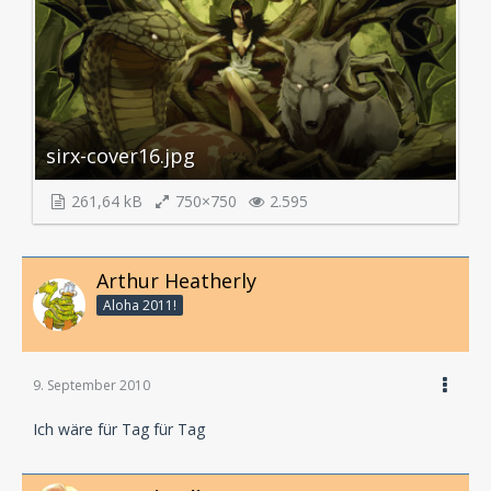
sirx-cover16.jpg
261,64 kB
750×750
2.595
Arthur Heatherly
Aloha 2011!
9. September 2010
Ich wäre für Tag für Tag