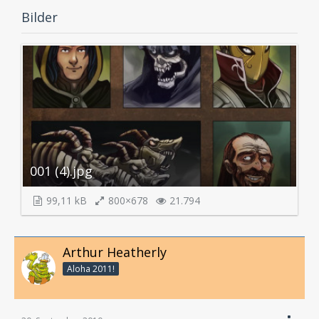
Bilder
001 (4).jpg
99,11 kB
800×678
21.794
Arthur Heatherly
Aloha 2011!