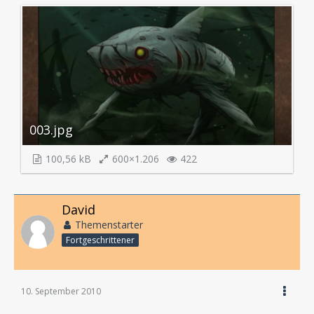
003.jpg
100,56 kB
600×1.206
422
David
Themenstarter
Fortgeschrittener
10. September 2010