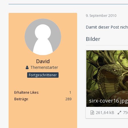
9. September 2010
Damit dieser Post nich
Bilder
David
Themenstarter
Fortgeschrittener
Erhaltene Likes
1
Beiträge
289
sirx-cover16.jpg
261,64 kB
75