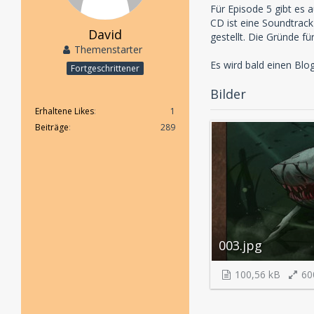
Für Episode 5 gibt es 
CD ist eine Soundtrac
David
gestellt. Die Gründe fü
Themenstarter
Es wird bald einen Blo
Fortgeschrittener
Bilder
Erhaltene Likes
1
Beiträge
289
003.jpg
100,56 kB
60