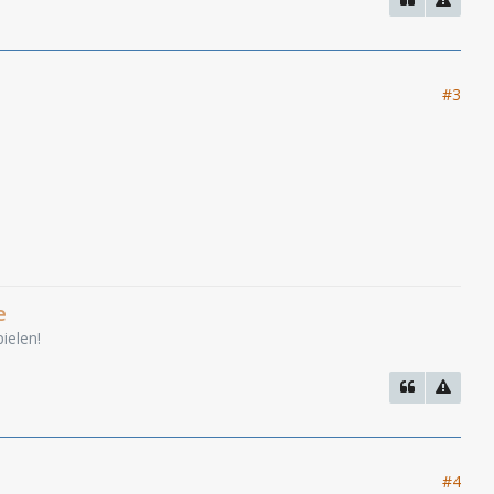
#3
e
ielen!
#4