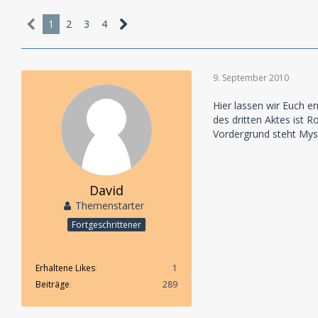
1
2
3
4
9. September 2010
Hier lassen wir Euch 
des dritten Aktes ist R
Vordergrund steht Mys
David
Themenstarter
Fortgeschrittener
Erhaltene Likes
1
Beiträge
289