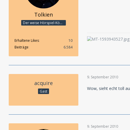
Tolkien
Der weise Hörspiel-König
Erhaltene Likes
10
Beiträge
6.584
9. September 2010
acquire
Wow, sieht echt toll au
Gast
9. September 2010