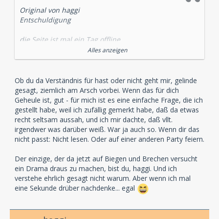
Original von haggi
Entschuldigung
die Seite ist mal ein Tag offline
Alles anzeigen
Und schon geht das "Geheule" los
Dafür habe ich persönlich kein Verständnis.Wenn es
Ob du da Verständnis für hast oder nicht geht mir, gelinde
mal eine Woche oder länger offline ist,dann ist es ja ok
gesagt, ziemlich am Arsch vorbei. Wenn das für dich
aber ein Tag?
Geheule ist, gut - für mich ist es eine einfache Frage, die ich
gestellt habe, weil ich zufällig gemerkt habe, daß da etwas
Aber ich kann demnächst den "Taschentuch Thread"
recht seltsam aussah, und ich mir dachte, daß vllt.
eröffnen,für alle Hörspielfreunde die sich ausheulen
irgendwer was darüber weiß. War ja auch so. Wenn dir das
möchten,wenn mal eine Hörspielseite länger als 24h
nicht passt: Nicht lesen. Oder auf einer anderen Party feiern.
offline ist
Der einzige, der da jetzt auf Biegen und Brechen versucht
oder vielleicht
ein Drama draus zu machen, bist du, haggi. Und ich
verstehe ehrlich gesagt nicht warum. Aber wenn ich mal
Missing Hörspielseite gesucht , Help Hörspielseite im
eine Sekunde drüber nachdenke... egal
digitalen Netz verloren...................