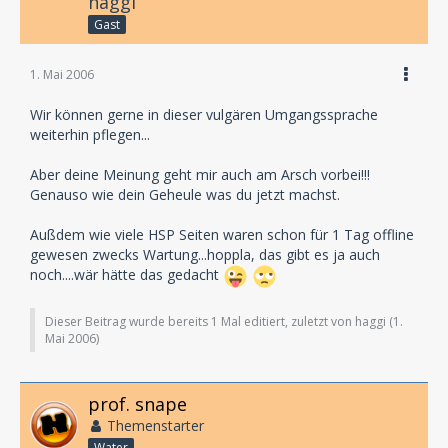
haggi
Gast
1. Mai 2006
Wir können gerne in dieser vulgären Umgangssprache
weiterhin pflegen...
Aber deine Meinung geht mir auch am Arsch vorbei!!!
Genauso wie dein Geheule was du jetzt machst.
Außdem wie viele HSP Seiten waren schon für 1 Tag offline
gewesen zwecks Wartung...hoppla, das gibt es ja auch
noch....wär hätte das gedacht
Dieser Beitrag wurde bereits 1 Mal editiert, zuletzt von haggi (
1.
Mai 2006
)
prof. snape
Themenstarter
Water