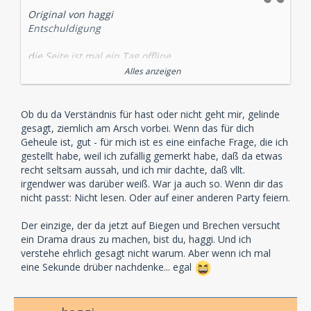
Original von haggi
Entschuldigung
die Seite ist mal ein Tag offline
Alles anzeigen
Und schon geht das "Geheule" los
Dafür habe ich persönlich kein Verständnis.Wenn es
Ob du da Verständnis für hast oder nicht geht mir, gelinde
mal eine Woche oder länger offline ist,dann ist es ja ok
gesagt, ziemlich am Arsch vorbei. Wenn das für dich
aber ein Tag?
Geheule ist, gut - für mich ist es eine einfache Frage, die ich
gestellt habe, weil ich zufällig gemerkt habe, daß da etwas
Aber ich kann demnächst den "Taschentuch Thread"
recht seltsam aussah, und ich mir dachte, daß vllt.
eröffnen,für alle Hörspielfreunde die sich ausheulen
irgendwer was darüber weiß. War ja auch so. Wenn dir das
möchten,wenn mal eine Hörspielseite länger als 24h
nicht passt: Nicht lesen. Oder auf einer anderen Party feiern.
offline ist
Der einzige, der da jetzt auf Biegen und Brechen versucht
oder vielleicht
ein Drama draus zu machen, bist du, haggi. Und ich
verstehe ehrlich gesagt nicht warum. Aber wenn ich mal
Missing Hörspielseite gesucht , Help Hörspielseite im
eine Sekunde drüber nachdenke... egal
digitalen Netz verloren...................