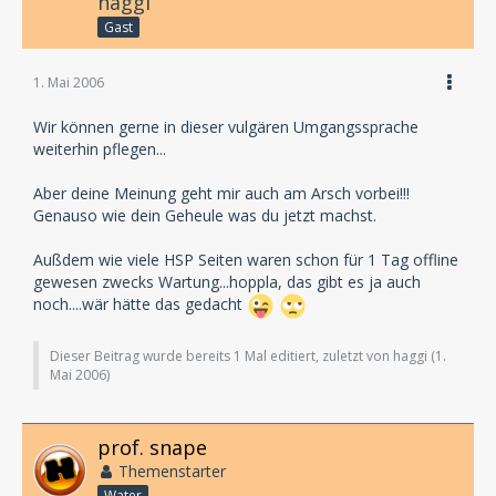
haggi
Gast
1. Mai 2006
Wir können gerne in dieser vulgären Umgangssprache
weiterhin pflegen...
Aber deine Meinung geht mir auch am Arsch vorbei!!!
Genauso wie dein Geheule was du jetzt machst.
Außdem wie viele HSP Seiten waren schon für 1 Tag offline
gewesen zwecks Wartung...hoppla, das gibt es ja auch
noch....wär hätte das gedacht
Dieser Beitrag wurde bereits 1 Mal editiert, zuletzt von haggi (
1.
Mai 2006
)
prof. snape
Themenstarter
Water