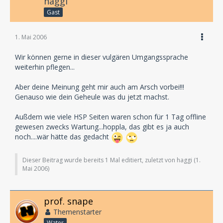
haggi
Gast
1. Mai 2006
Wir können gerne in dieser vulgären Umgangssprache
weiterhin pflegen...
Aber deine Meinung geht mir auch am Arsch vorbei!!!
Genauso wie dein Geheule was du jetzt machst.
Außdem wie viele HSP Seiten waren schon für 1 Tag offline
gewesen zwecks Wartung...hoppla, das gibt es ja auch
noch....wär hätte das gedacht
Dieser Beitrag wurde bereits 1 Mal editiert, zuletzt von haggi (
1.
Mai 2006
)
prof. snape
Themenstarter
Water