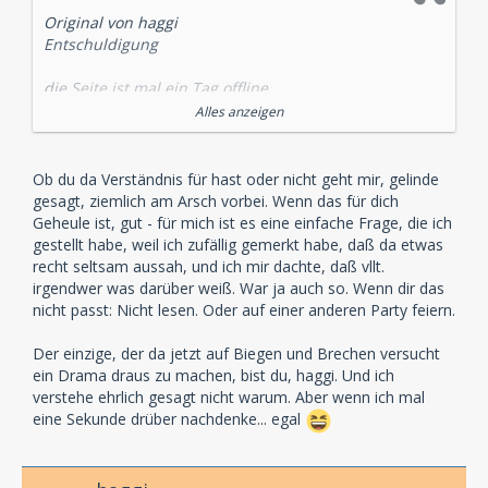
Original von haggi
Entschuldigung
die Seite ist mal ein Tag offline
Alles anzeigen
Und schon geht das "Geheule" los
Dafür habe ich persönlich kein Verständnis.Wenn es
Ob du da Verständnis für hast oder nicht geht mir, gelinde
mal eine Woche oder länger offline ist,dann ist es ja ok
gesagt, ziemlich am Arsch vorbei. Wenn das für dich
aber ein Tag?
Geheule ist, gut - für mich ist es eine einfache Frage, die ich
gestellt habe, weil ich zufällig gemerkt habe, daß da etwas
Aber ich kann demnächst den "Taschentuch Thread"
recht seltsam aussah, und ich mir dachte, daß vllt.
eröffnen,für alle Hörspielfreunde die sich ausheulen
irgendwer was darüber weiß. War ja auch so. Wenn dir das
möchten,wenn mal eine Hörspielseite länger als 24h
nicht passt: Nicht lesen. Oder auf einer anderen Party feiern.
offline ist
Der einzige, der da jetzt auf Biegen und Brechen versucht
oder vielleicht
ein Drama draus zu machen, bist du, haggi. Und ich
verstehe ehrlich gesagt nicht warum. Aber wenn ich mal
Missing Hörspielseite gesucht , Help Hörspielseite im
eine Sekunde drüber nachdenke... egal
digitalen Netz verloren...................