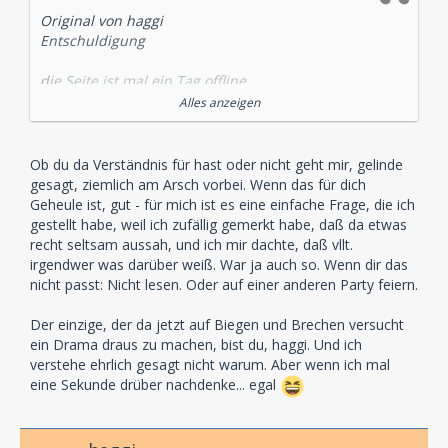
Original von haggi
Entschuldigung
die Seite ist mal ein Tag offline
Alles anzeigen
Und schon geht das "Geheule" los
Dafür habe ich persönlich kein Verständnis.Wenn es
Ob du da Verständnis für hast oder nicht geht mir, gelinde
mal eine Woche oder länger offline ist,dann ist es ja ok
gesagt, ziemlich am Arsch vorbei. Wenn das für dich
aber ein Tag?
Geheule ist, gut - für mich ist es eine einfache Frage, die ich
gestellt habe, weil ich zufällig gemerkt habe, daß da etwas
Aber ich kann demnächst den "Taschentuch Thread"
recht seltsam aussah, und ich mir dachte, daß vllt.
eröffnen,für alle Hörspielfreunde die sich ausheulen
irgendwer was darüber weiß. War ja auch so. Wenn dir das
möchten,wenn mal eine Hörspielseite länger als 24h
nicht passt: Nicht lesen. Oder auf einer anderen Party feiern.
offline ist
Der einzige, der da jetzt auf Biegen und Brechen versucht
oder vielleicht
ein Drama draus zu machen, bist du, haggi. Und ich
verstehe ehrlich gesagt nicht warum. Aber wenn ich mal
Missing Hörspielseite gesucht , Help Hörspielseite im
eine Sekunde drüber nachdenke... egal
digitalen Netz verloren...................