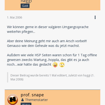
haggi
Gast
1. Mai 2006
Wir können gerne in dieser vulgären Umgangssprache
weiterhin pflegen...
Aber deine Meinung geht mir auch am Arsch vorbei!!!
Genauso wie dein Geheule was du jetzt machst.
Außdem wie viele HSP Seiten waren schon für 1 Tag offline
gewesen zwecks Wartung...hoppla, das gibt es ja auch
noch....wär hätte das gedacht
Dieser Beitrag wurde bereits 1 Mal editiert, zuletzt von haggi (
1.
Mai 2006
)
prof. snape
Themenstarter
Water