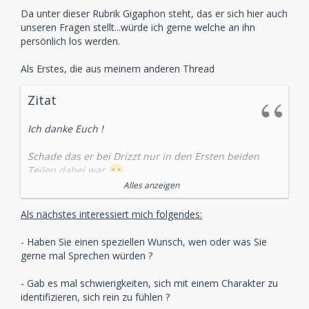
Da unter dieser Rubrik Gigaphon steht, das er sich hier auch
unseren Fragen stellt...würde ich gerne welche an ihn
persönlich los werden.
Als Erstes, die aus meinem anderen Thread
Zitat
Ich danke Euch !
Schade das er bei Drizzt nur in den Ersten beiden
Teilen dabei war
Er hat Masoy wirklich Klasse dargestellt !
Alles anzeigen
Welche seiner weiteren Sprecherrollen kommen dem
Als nächstes interessiert mich folgendes:
des Masoy am nähsten ?
- Haben Sie einen speziellen Wunsch, wen oder was Sie
L.G
gerne mal Sprechen würden ?
Varu
- Gab es mal schwierigkeiten, sich mit einem Charakter zu
identifizieren, sich rein zu fühlen ?