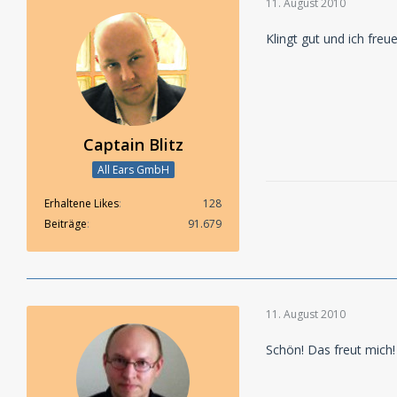
11. August 2010
Klingt gut und ich freu
Captain Blitz
All Ears GmbH
Erhaltene Likes
128
Beiträge
91.679
11. August 2010
Schön! Das freut mich!