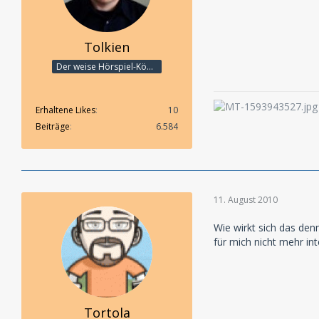
Tolkien
Der weise Hörspiel-König
Erhaltene Likes
10
Beiträge
6.584
11. August 2010
Wie wirkt sich das den
für mich nicht mehr int
Tortola