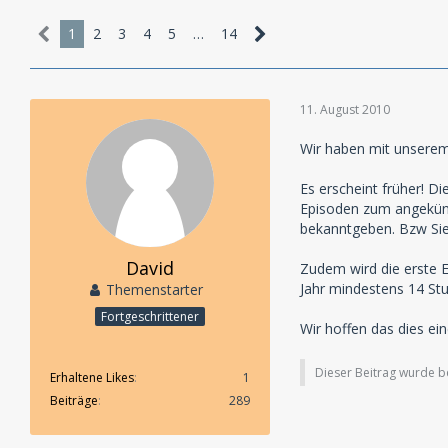
1
2
3
4
5
…
14
11. August 2010
Wir haben mit unserem
Es erscheint früher! D
Episoden zum angekünd
bekanntgeben. Bzw Si
David
Zudem wird die erste E
Jahr mindestens 14 St
Themenstarter
Fortgeschrittener
Wir hoffen das dies ein
Dieser Beitrag wurde ber
Erhaltene Likes
1
Beiträge
289