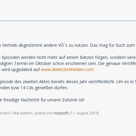
 Vertrieb abgestimmt andere VÖ´s zu nutzen. Das mag für Euch zum Vo
ie Episoden werden nicht mehr auf einem Batzen folgen, sondern ver
igten Termin im Oktober schon erschienen sein. Die genaue Veröffe
e wird upgedated auf
www.dieletztenhelden.com
pisode des zweiten Aktes bereits dieses Jahr veröffentlicht. Um es in
unden bzw 14 Cds genießen dürfen.
e freudige Nachricht für unsere Zuhörer ist!
eits 1 Mal editiert, zuletzt von
Holysoft
(
11. August 2010
)