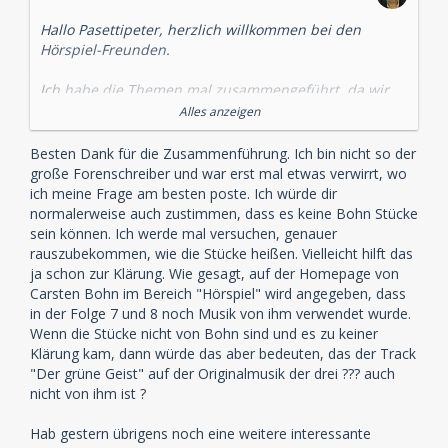
Hallo Pasettipeter, herzlich willkommen bei den
Hörspiel-Freunden.
Ich habe die Themen mal zusammengeführt, da wir
schon eines zur Serie haben.
Alles anzeigen
Normalerweise würde ich sagen, dass es keine Bohn-
Besten Dank für die Zusammenführung. Ich bin nicht so der
Stücke sind, da es keine Einigung gab und ich der
große Forenschreiber und war erst mal etwas verwirrt, wo
Meinung bin, dass die Serie NACH Bohns Weggang
ich meine Frage am besten poste. Ich würde dir
produziert und veröffentlicht wurde.
normalerweise auch zustimmen, dass es keine Bohn Stücke
sein können. Ich werde mal versuchen, genauer
Mehr kann ich dazu aber nicht sagen, da ich mir keine
rauszubekommen, wie die Stücke heißen. Vielleicht hilft das
Downloads kaufe.
ja schon zur Klärung. Wie gesagt, auf der Homepage von
Carsten Bohn im Bereich "Hörspiel" wird angegeben, dass
in der Folge 7 und 8 noch Musik von ihm verwendet wurde.
Wenn die Stücke nicht von Bohn sind und es zu keiner
Klärung kam, dann würde das aber bedeuten, das der Track
"Der grüne Geist" auf der Originalmusik der drei ??? auch
nicht von ihm ist ?
Hab gestern übrigens noch eine weitere interessante