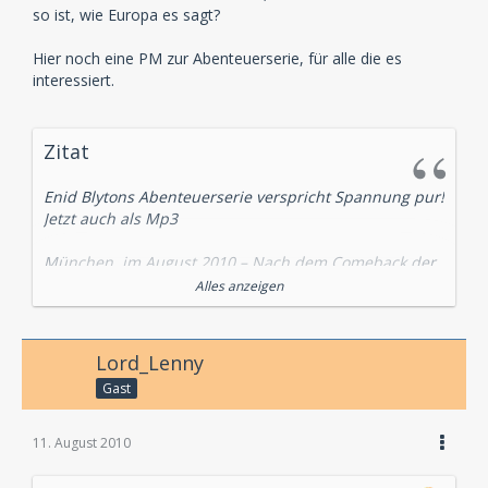
so ist, wie Europa es sagt?
Hier noch eine PM zur Abenteuerserie, für alle die es
interessiert.
Zitat
Enid Blytons Abenteuerserie verspricht Spannung pur!
Jetzt auch als Mp3
München, im August 2010 – Nach dem Comeback der
Hörspielserie „Rätsel um…“ von der berühmten
Alles anzeigen
britischen Autorin Enid Blyton, hat EUROPA nun auch
ihre „Abenteuerserie“ für den Download aufbereitet.
Nach über 10 Jahren gibt es jetzt die ersten vier von
Lord_Lenny
insgesamt acht „Abenteuer“-Hörspielen für Kinder
Gast
zum Download auf
www.hoerspiel24.de
.
Wie bei der erfolgreichen „Fünf Freunde“-Serie geht es
11. August 2010
auch hier um spannende Geschichten mit vier
Kindern: Philipp, Jack, Dina und Lucy, sowie der