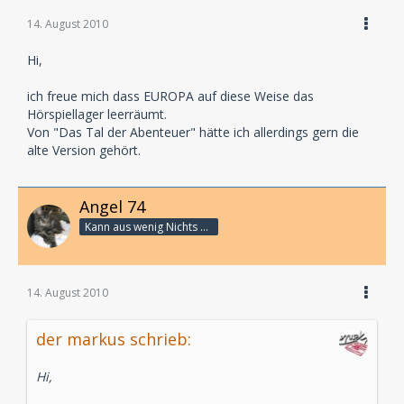
- Die Insel der Abenteuer (Folge 1)
- Die Burg der Abenteuer (Folge 2)
14. August 2010
- Das Tal der Abenteuer (Folge 3)
- Die See der Abenteuer (Folge 4)
Hi,
Natürlich werden auch diese Hörspiele in Top-
ich freue mich dass EUROPA auf diese Weise das
Downloadqualität angeboten (320 kBit/s).
Hörspiellager leerräumt.
Von "Das Tal der Abenteuer" hätte ich allerdings gern die
alte Version gehört.
Angel 74
Kann aus wenig Nichts machen
14. August 2010
der markus schrieb:
Hi,