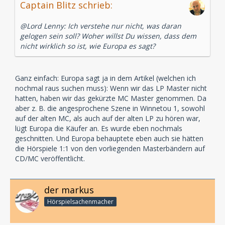
Captain Blitz schrieb:
Papagei Kiki lernen sich in der ersten Folge kennen
und geraten gleich in ein Abenteuer, denn die
@Lord Lenny: Ich verstehe nur nicht, was daran
geheimnisvolle Felseninsel wird nicht umsonst auch
gelogen sein soll? Woher willst Du wissen, dass dem
Toteninsel genannt. In Folge 2 geht es um die düstere
nicht wirklich so ist, wie Europa es sagt?
Burg auf dem Hügel. Wer verbirgt sich darin? Und
warum? Fragen, die für die vier Abenteurer nicht
unbeantwortet bleiben dürfen. Auch die Folgen 3 und
4 versprechen Spannung pur. Die Kinder geraten ins
Ganz einfach: Europa sagt ja in dem Artikel (welchen ich
falsche Flugzeug und landen direkt im „Tal der
nochmal raus suchen muss): Wenn wir das LP Master nicht
Abenteuer“! In Folge 4 überstürzen sich die Ereignisse,
hatten, haben wir das gekürzte MC Master genommen. Da
denn ein Freund gerät auf der Vogelinsel in große
aber z. B. die angesprochene Szene in Winnetou 1, sowohl
Gefahr. Kleine und große Hörspielfreunde dürfen
auf der alten MC, als auch auf der alten LP zu hören war,
gespannt sein auf die weiteren Folgen!
lügt Europa die Käufer an. Es wurde eben nochmals
geschnitten. Und Europa behauptete eben auch sie hätten
Alle Folgen werden nun als Mp3 veröffentlicht und nur
die Hörspiele 1:1 von den vorliegenden Masterbändern auf
exklusiv über den Downloadshop
www.hoerspiel24.de
CD/MC veröffentlicht.
von EUROPA erhältlich sein. Insgesamt werden in den
nächsten zwei Monaten alle acht Folgen der
Abenteuerserie als Mp3 veröffentlicht.
der markus
Die ersten vier Titel, die seit dem 06. August 2010 zum
Hörspielsachenmacher
Download bereit stehen, sind: