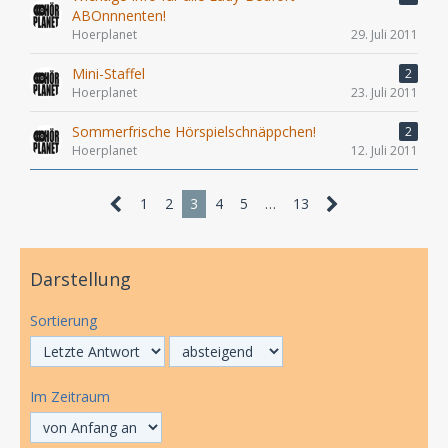
ABOnnnenten!
Hoerplanet
29. Juli 2011
Mini-Staffel
2
Hoerplanet
23. Juli 2011
Sommerfrische Hörspielschnäppchen!
2
Hoerplanet
12. Juli 2011
1
2
3
4
5
…
13
Darstellung
Sortierung
Im Zeitraum