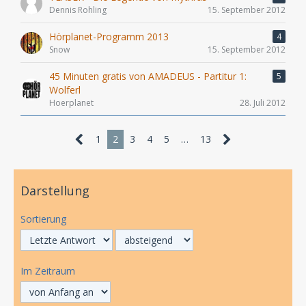
Dennis Rohling
15. September 2012
Hörplanet-Programm 2013
4
Snow
15. September 2012
45 Minuten gratis von AMADEUS - Partitur 1:
5
Wolferl
Hoerplanet
28. Juli 2012
1
2
3
4
5
…
13
Darstellung
Sortierung
Im Zeitraum