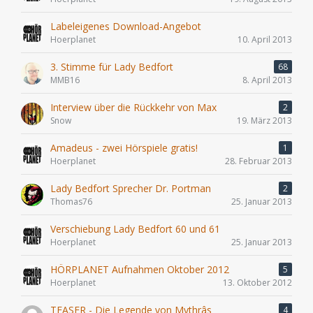
Labeleigenes Download-Angebot
Hoerplanet
10. April 2013
3. Stimme für Lady Bedfort
68
MMB16
8. April 2013
Interview über die Rückkehr von Max
2
Snow
19. März 2013
Amadeus - zwei Hörspiele gratis!
1
Hoerplanet
28. Februar 2013
Lady Bedfort Sprecher Dr. Portman
2
Thomas76
25. Januar 2013
Verschiebung Lady Bedfort 60 und 61
Hoerplanet
25. Januar 2013
HÖRPLANET Aufnahmen Oktober 2012
5
Hoerplanet
13. Oktober 2012
TEASER - Die Legende von Mythrâs
4