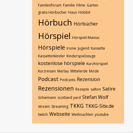
Familenforum
Familie
Filme
Garten
gratis Hörbücher
Haus
Hobbit
Hörbuch
Hörbücher
Hörspiel
Hörspiel-Maniac
Hörspiele
Ironie
Jugend
Kassette
Kassettenkinder
Kinderspielzeuge
kostenlose hörspiele
Kurzhörspiel
Kurzreisen
Merlau
Mittelerde
Mode
Podcast
Rezension
Podcasts
Rezensionen
Satire
Rezepte
salton
Stefan Wolf
Schiemann
scotland yard
TKKG
TKKG-Site.de
stream
Streaming
Webseite
twitch
Weihnachten
youtube