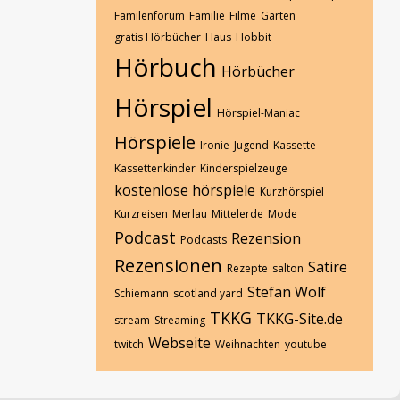
Familenforum
Familie
Filme
Garten
gratis Hörbücher
Haus
Hobbit
Hörbuch
Hörbücher
Hörspiel
Hörspiel-Maniac
Hörspiele
Ironie
Jugend
Kassette
Kassettenkinder
Kinderspielzeuge
kostenlose hörspiele
Kurzhörspiel
Kurzreisen
Merlau
Mittelerde
Mode
Podcast
Rezension
Podcasts
Rezensionen
Satire
Rezepte
salton
Stefan Wolf
Schiemann
scotland yard
TKKG
TKKG-Site.de
stream
Streaming
Webseite
twitch
Weihnachten
youtube