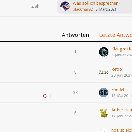
Was soll ich besprechen?
2,8k
blackmail82
8. März 2021
Antworten
Letzte Antw
Klangzeitf
1
8. Januar 20
Retro
8
20. Juni 202
Friedel
33
−1
15. Mai 201
Arthur Hea
6
17. Januar 2
hoerspielc