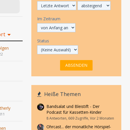
Im Zeitraum
ort
Status
olgen
22
1
Heiße Themen
1
Bandsalat und Bleistift - Der
therly
Podcast für Kassetten-Kinder
011
8 Antworten, 669 Zugriffe, Vor 2 Monaten
Ohrcast... der monatliche Hörspiel-
hen