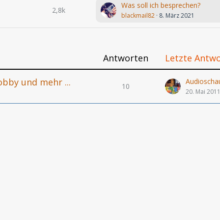
Was soll ich besprechen?
2,8k
blackmail82
8. März 2021
Antworten
Letzte Antw
obby und mehr ...
Audioschau
10
20. Mai 201