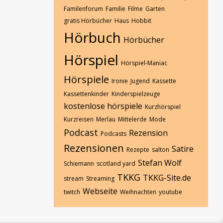
Familenforum
Familie
Filme
Garten
gratis Hörbücher
Haus
Hobbit
Hörbuch
Hörbücher
Hörspiel
Hörspiel-Maniac
Hörspiele
Ironie
Jugend
Kassette
Kassettenkinder
Kinderspielzeuge
kostenlose hörspiele
Kurzhörspiel
Kurzreisen
Merlau
Mittelerde
Mode
Podcast
Rezension
Podcasts
Rezensionen
Satire
Rezepte
salton
Stefan Wolf
Schiemann
scotland yard
TKKG
TKKG-Site.de
stream
Streaming
Webseite
twitch
Weihnachten
youtube