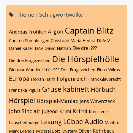
Themen-Schlagwortwolke
Captain Blitz
Argon
Andreas Fröhlich
Carsten Steenbergen
Christoph Maria Herbst
D>A<V
Die drei ???
Daniel Käser
DAV
David Nathan
Die Hörspielhölle
Die drei Fragezeichen
Drei ???
Dietmar Wunder
Drei Fragezeichen
Elena Wilms
Europa
Folgenreich
Florian Halm
Frank Glaubrecht
Gruselkabinett
Hörbuch
Franziska Pigulla
Hörspiel
Hörspiel-Maniac
Jens Wawrczeck
Krimi
John Sinclair
Jugend-Krimi
Krimiserie
Lübbe Audio
Lesung
Lauscherlounge
Maritim
Oliver Rohrbeck
Mark Brandis
Michael Lott
Mystery