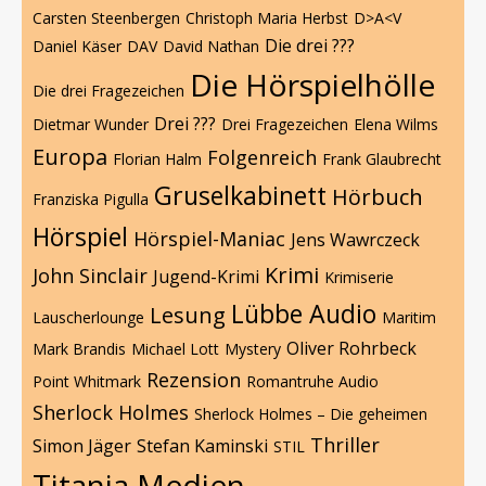
Carsten Steenbergen
Christoph Maria Herbst
D>A<V
Die drei ???
Daniel Käser
DAV
David Nathan
Die Hörspielhölle
Die drei Fragezeichen
Drei ???
Dietmar Wunder
Drei Fragezeichen
Elena Wilms
Europa
Folgenreich
Florian Halm
Frank Glaubrecht
Gruselkabinett
Hörbuch
Franziska Pigulla
Hörspiel
Hörspiel-Maniac
Jens Wawrczeck
Krimi
John Sinclair
Jugend-Krimi
Krimiserie
Lübbe Audio
Lesung
Lauscherlounge
Maritim
Oliver Rohrbeck
Mark Brandis
Michael Lott
Mystery
Rezension
Point Whitmark
Romantruhe Audio
Sherlock Holmes
Sherlock Holmes – Die geheimen
Thriller
Simon Jäger
Stefan Kaminski
STIL
Titania Medien