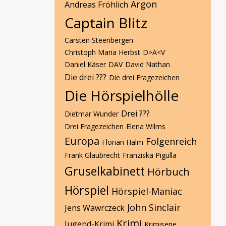
Argon
Andreas Fröhlich
Captain Blitz
Carsten Steenbergen
Christoph Maria Herbst
D>A<V
Daniel Käser
DAV
David Nathan
Die drei ???
Die drei Fragezeichen
Die Hörspielhölle
Drei ???
Dietmar Wunder
Drei Fragezeichen
Elena Wilms
Europa
Folgenreich
Florian Halm
Frank Glaubrecht
Franziska Pigulla
Gruselkabinett
Hörbuch
Hörspiel
Hörspiel-Maniac
John Sinclair
Jens Wawrczeck
Krimi
Jugend-Krimi
Krimiserie