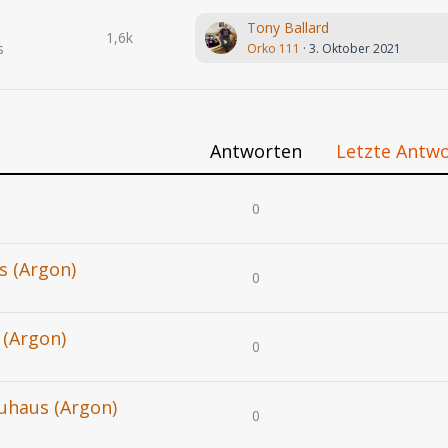
Tony Ballard
1,6k
s
Orko 111
3. Oktober 2021
Antworten
Letzte Antw
0
s (Argon)
0
 (Argon)
0
äuhaus (Argon)
0