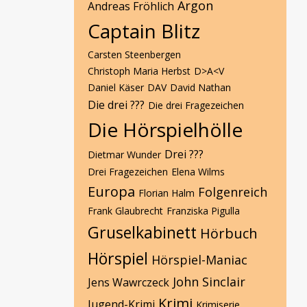
Argon
Andreas Fröhlich
Captain Blitz
Carsten Steenbergen
Christoph Maria Herbst
D>A<V
Daniel Käser
DAV
David Nathan
Die drei ???
Die drei Fragezeichen
Die Hörspielhölle
Drei ???
Dietmar Wunder
Drei Fragezeichen
Elena Wilms
Europa
Folgenreich
Florian Halm
Frank Glaubrecht
Franziska Pigulla
Gruselkabinett
Hörbuch
Hörspiel
Hörspiel-Maniac
John Sinclair
Jens Wawrczeck
Krimi
Jugend-Krimi
Krimiserie