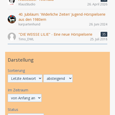
KlausStudio
26. April 2026
40. Jubiläum: 'Widerliche Zeiten' Jugend-Hörspielserie
aus den 1980ern
karpartenhund
26. Juni 2024
"DIE WEISSE LILIE" - Eine neue Hörspielserie
35
Timo_DWL
25. Juli 2018
Darstellung
Sortierung
Im Zeitraum
Status