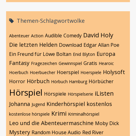
Themen-Schlagwortwolke
David Holy
Audible
Comedy
Abenteuer
Action
Die letzten Helden
Download
Edgar Allan Poe
Europa
Ein Freund für Löwe Boltan
Enid Blyton
Fantasy
Gratis
Fragezeichen
Gewinnspiel
Hearoic
Holysoft
Hoerspiel
Hoerbuch
Hoerbuecher
Hoerspiele
Hörbuch
Horror
Hörbücher
Hörbuch Hamburg
Hörspiel
iListen
Hörspiele
Hörspielserie
Johanna
Kinderhörspiel
kostenlos
Jugend
Krimi
kostenlose hörspiele
Kriminalhörspiel
Leo und die Abenteuermaschine
Moby Dick
Mystery
Random House Audio
Red River