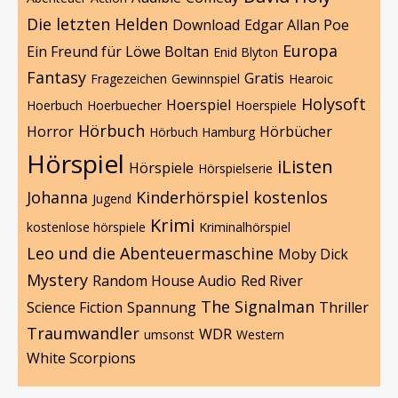
Die letzten Helden
Download
Edgar Allan Poe
Europa
Ein Freund für Löwe Boltan
Enid Blyton
Fantasy
Gratis
Fragezeichen
Gewinnspiel
Hearoic
Holysoft
Hoerspiel
Hoerbuch
Hoerbuecher
Hoerspiele
Hörbuch
Horror
Hörbücher
Hörbuch Hamburg
Hörspiel
iListen
Hörspiele
Hörspielserie
Johanna
Kinderhörspiel
kostenlos
Jugend
Krimi
kostenlose hörspiele
Kriminalhörspiel
Leo und die Abenteuermaschine
Moby Dick
Mystery
Random House Audio
Red River
The Signalman
Science Fiction
Spannung
Thriller
Traumwandler
WDR
umsonst
Western
White Scorpions