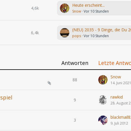
Heute erscheint...
4,6k
Snow
Vor 10 Stunden
6,4k
pops
Vor 10 Stunden
Antworten
Letzte Antw
Snow
88
14. Juni 202
spiel
rawkid
9
28. August 
blackmail8
3
9. Juli 2012