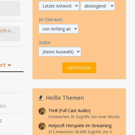
Im Zeitraum
(NEU) 2035 - 9 Dinge, die Du 2035 nicht erwartet hättest - #6 wird Dich umhauen (Arne Salasse, Léon Haase) hr 2022
Status
ort
1
Heiße Themen
2015
Thrill (Full Cast Audio)
0 Antworten, 91 Zugriffe, Vor einer Woche
2
Holysoft Hörspiele im Streaming
312 Antworten, 65.895 Zugriffe, Vor 3