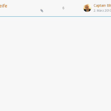
eife
Captain Bli
6
2. März 201