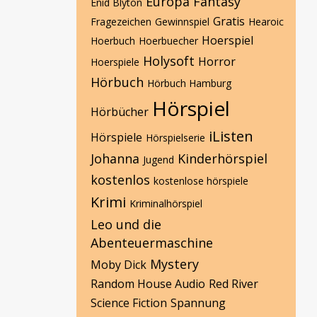
Europa
Fantasy
Enid Blyton
Gratis
Fragezeichen
Gewinnspiel
Hearoic
Hoerspiel
Hoerbuch
Hoerbuecher
Holysoft
Horror
Hoerspiele
Hörbuch
Hörbuch Hamburg
Hörspiel
Hörbücher
iListen
Hörspiele
Hörspielserie
Johanna
Kinderhörspiel
Jugend
kostenlos
kostenlose hörspiele
Krimi
Kriminalhörspiel
Leo und die
Abenteuermaschine
Mystery
Moby Dick
Random House Audio
Red River
Science Fiction
Spannung