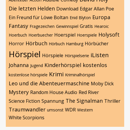
Die letzten Helden
Download
Edgar Allan Poe
Europa
Ein Freund für Löwe Boltan
Enid Blyton
Fantasy
Gratis
Fragezeichen
Gewinnspiel
Hearoic
Holysoft
Hoerspiel
Hoerbuch
Hoerbuecher
Hoerspiele
Hörbuch
Horror
Hörbücher
Hörbuch Hamburg
Hörspiel
iListen
Hörspiele
Hörspielserie
Johanna
Kinderhörspiel
kostenlos
Jugend
Krimi
kostenlose hörspiele
Kriminalhörspiel
Leo und die Abenteuermaschine
Moby Dick
Mystery
Random House Audio
Red River
The Signalman
Science Fiction
Spannung
Thriller
Traumwandler
WDR
umsonst
Western
White Scorpions