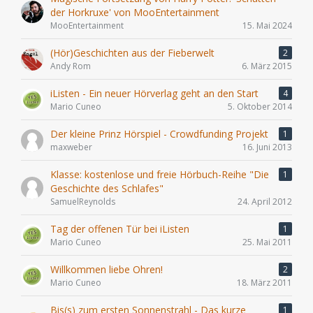
der Horkruxe' von MooEntertainment
MooEntertainment
15. Mai 2024
(Hör)Geschichten aus der Fieberwelt
2
Andy Rom
6. März 2015
iListen - Ein neuer Hörverlag geht an den Start
4
Mario Cuneo
5. Oktober 2014
Der kleine Prinz Hörspiel - Crowdfunding Projekt
1
maxweber
16. Juni 2013
Klasse: kostenlose und freie Hörbuch-Reihe "Die
1
Geschichte des Schlafes"
SamuelReynolds
24. April 2012
Tag der offenen Tür bei iListen
1
Mario Cuneo
25. Mai 2011
Willkommen liebe Ohren!
2
Mario Cuneo
18. März 2011
Bis(s) zum ersten Sonnenstrahl - Das kurze
1