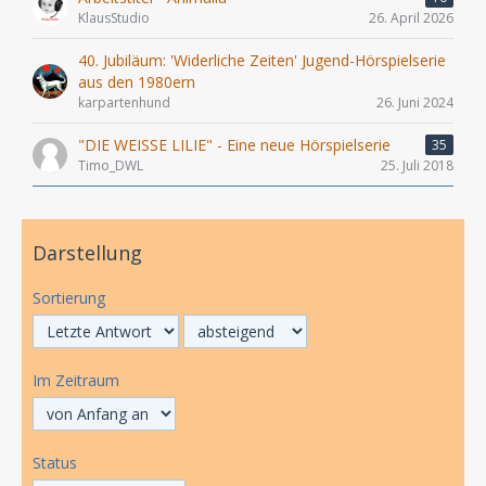
KlausStudio
26. April 2026
40. Jubiläum: 'Widerliche Zeiten' Jugend-Hörspielserie
aus den 1980ern
karpartenhund
26. Juni 2024
"DIE WEISSE LILIE" - Eine neue Hörspielserie
35
Timo_DWL
25. Juli 2018
Darstellung
Sortierung
Im Zeitraum
Status