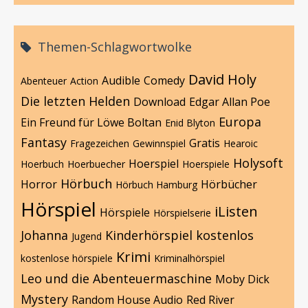
Themen-Schlagwortwolke
David Holy
Audible
Comedy
Abenteuer
Action
Die letzten Helden
Download
Edgar Allan Poe
Europa
Ein Freund für Löwe Boltan
Enid Blyton
Fantasy
Gratis
Fragezeichen
Gewinnspiel
Hearoic
Holysoft
Hoerspiel
Hoerbuch
Hoerbuecher
Hoerspiele
Hörbuch
Horror
Hörbücher
Hörbuch Hamburg
Hörspiel
iListen
Hörspiele
Hörspielserie
Johanna
Kinderhörspiel
kostenlos
Jugend
Krimi
kostenlose hörspiele
Kriminalhörspiel
Leo und die Abenteuermaschine
Moby Dick
Mystery
Random House Audio
Red River