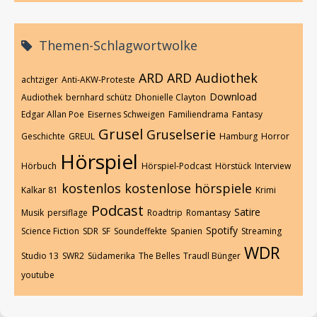
Themen-Schlagwortwolke
ARD
ARD Audiothek
achtziger
Anti-AKW-Proteste
Download
Audiothek
bernhard schütz
Dhonielle Clayton
Edgar Allan Poe
Eisernes Schweigen
Familiendrama
Fantasy
Grusel
Gruselserie
Geschichte
GREUL
Hamburg
Horror
Hörspiel
Hörbuch
Hörspiel-Podcast
Hörstück
Interview
kostenlos
kostenlose hörspiele
Kalkar 81
Krimi
Podcast
Satire
Musik
persiflage
Roadtrip
Romantasy
Spotify
Science Fiction
SDR
SF
Soundeffekte
Spanien
Streaming
WDR
Studio 13
SWR2
Südamerika
The Belles
Traudl Bünger
youtube