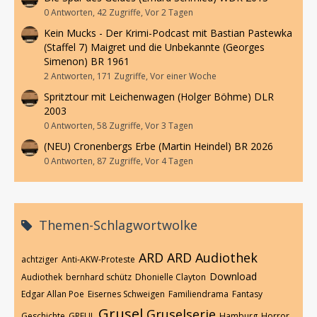
0 Antworten, 42 Zugriffe, Vor 2 Tagen
Kein Mucks - Der Krimi-Podcast mit Bastian Pastewka
(Staffel 7) Maigret und die Unbekannte (Georges
Simenon) BR 1961
2 Antworten, 171 Zugriffe, Vor einer Woche
Spritztour mit Leichenwagen (Holger Böhme) DLR
2003
0 Antworten, 58 Zugriffe, Vor 3 Tagen
(NEU) Cronenbergs Erbe (Martin Heindel) BR 2026
0 Antworten, 87 Zugriffe, Vor 4 Tagen
Themen-Schlagwortwolke
ARD
ARD Audiothek
achtziger
Anti-AKW-Proteste
Download
Audiothek
bernhard schütz
Dhonielle Clayton
Edgar Allan Poe
Eisernes Schweigen
Familiendrama
Fantasy
Grusel
Gruselserie
Geschichte
GREUL
Hamburg
Horror