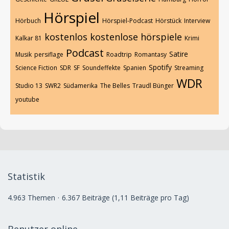
Hörspiel
Hörbuch
Hörspiel-Podcast
Hörstück
Interview
kostenlos
kostenlose hörspiele
Kalkar 81
Krimi
Podcast
Satire
Musik
persiflage
Roadtrip
Romantasy
Spotify
Science Fiction
SDR
SF
Soundeffekte
Spanien
Streaming
WDR
Studio 13
SWR2
Südamerika
The Belles
Traudl Bünger
youtube
Statistik
4.963 Themen
6.367 Beiträge (1,11 Beiträge pro Tag)