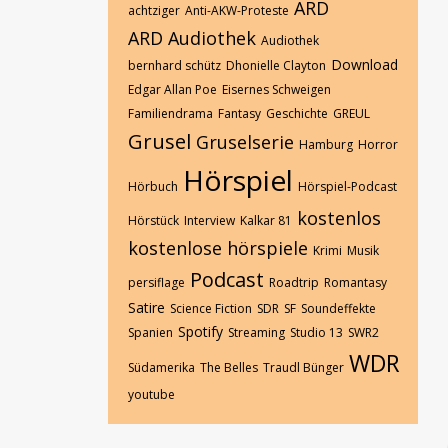
ARD
achtziger
Anti-AKW-Proteste
ARD Audiothek
Audiothek
Download
bernhard schütz
Dhonielle Clayton
Edgar Allan Poe
Eisernes Schweigen
Familiendrama
Fantasy
Geschichte
GREUL
Grusel
Gruselserie
Hamburg
Horror
Hörspiel
Hörbuch
Hörspiel-Podcast
kostenlos
Hörstück
Interview
Kalkar 81
kostenlose hörspiele
Krimi
Musik
Podcast
persiflage
Roadtrip
Romantasy
Satire
Science Fiction
SDR
SF
Soundeffekte
Spotify
Spanien
Streaming
Studio 13
SWR2
WDR
Südamerika
The Belles
Traudl Bünger
youtube